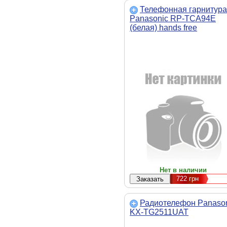
Телефонная гарнитура
Panasonic RP-TCA94E
(белая) hands free
Нет в наличии
722
грн
Радиотелефон Panaso
KX-TG2511UAT