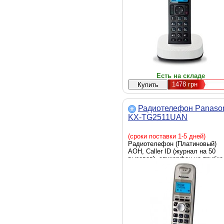
Есть на складе
1478
грн
Радиотелефон Panaso
KX-TG2511UAN
(сроки поставки 1-5 дней)
Радиотелефон (Платиновый)
АОН, Caller ID (журнал на 50
вызовов), спикерфон на трубке
полифонические мелодии звон
повторный набор номера,
телефонный справочник (50
записей)