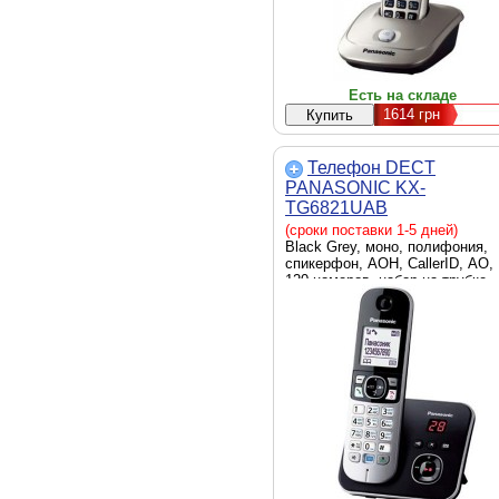
Есть на складе
1614
грн
Телефон DECT
PANASONIC KX-
TG6821UAB
(сроки поставки 1-5 дней)
Black Grey, моно, полифония,
спикерфон, АОН, CallerID, АО,
120 номеров, набор на трубке