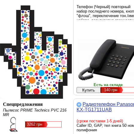
Телефон (Черный) повторный
набор последнего номера, кноп
"флэш", переключение тон./им
набора, регулировка громкости
звонка, регулировка громкости
динамика
Есть на складе
140
грн
Спецпредложения
Радиотелефон Panaso
KX-TG1711UAB
Пылесос PRIME Technics PVC 216
MR
(сроки поставки 1-5 дней)
3262 грн
Caller ID, GAP, тел книга 50 ном
полифония