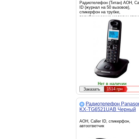
Радиотелефон (Титан) АОН, Cal
ID (журнал на 50 вызовов),
спикерфон на трубке,
полифонические мелодии звон
повторный набор номера,
телефонный справочник (50
записей)
Нет в наличии
1514
грн
Радиотелефон Panaso
KX-TG6521UAB Черный
АОН, Caller ID, спикерфон,
автоответчик