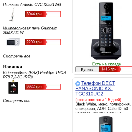
Пылесос Ardesto CVC-X0521WG
3044 грн
Микроволновая печь Grunhelm
20MX711-W
2209 грн
Смотреть все
Есть на складе
Новинки
1415
грн
Відеоприймач (VRX) Peakfpv THOR
R78 7,2-8G (R78)
Телефон DECT
9922 грн
PANASONIC KX-
TGC310UC2
(сроки поставки 1-5 дней)
Смотреть все
Black White, моно, полифония,
спикерфон, АОН, CallerID, 50
номеров, набор на трубке