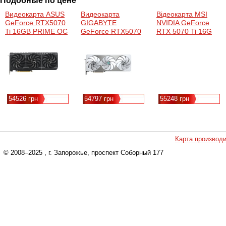
Подобные по цене
Видеокарта ASUS
Видеокарта
Відеокарта MSI
GeForce RTX5070
GIGABYTE
NVIDIA GeForce
Ti 16GB PRIME OC
GeForce RTX5070
RTX 5070 Ti 16G
(PRIME-
Ti 16GB AERO OC
GAMI NG TRIO OC
RTX5070TI-O16G)
(GV-N507TAERO
RTX 5070 Ti 16G
OC-16GD)
GAMING TRIO OC
MSI
54526 грн
54797 грн
55248 грн
Карта производ
© 2008–2025
, г. Запорожье, проспект Соборный 177