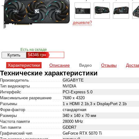
дешевле?
Есть на складе
54346
грн
Характеристики
Описание
Видео
Отзывы
Доста
Технические характеристики
Производитель
GIGABYTE
Тип видеокарты
NVIDIA
Интерфейс
PCI-Express 5.0
Максимальное разрешение
7680 x 4320
Разъемы
1 x HDMI 2.1b,3 x DisplayPort 2.1b
Форм-фактор
стандартная
Размеры
340 x 140 x 70 мм
Частота памяти
28000 MHz
Тип памяти
GDDR7
Графический чип
GeForce RTX 5070 Ti