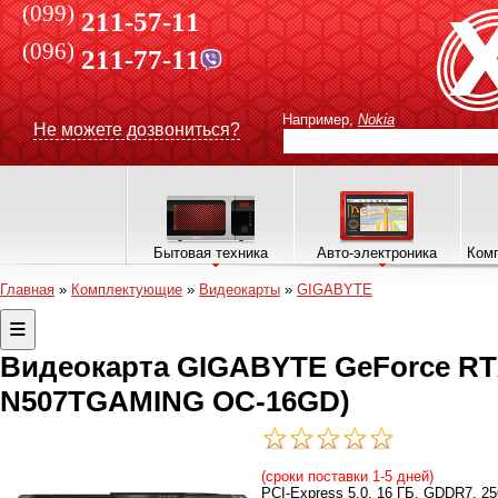
(099)
211-57-11
(096)
211-77-11
Например,
Nokia
Не можете дозвониться?
Бытовая техника
Авто-электроника
Комп
Главная
»
Комплектующие
»
Видеокарты
»
GIGABYTE
Видеокарта GIGABYTE GeForce RT
N507TGAMING OC-16GD)
(сроки поставки 1-5 дней)
PCI-Express 5.0, 16 ГБ, GDDR7, 256 