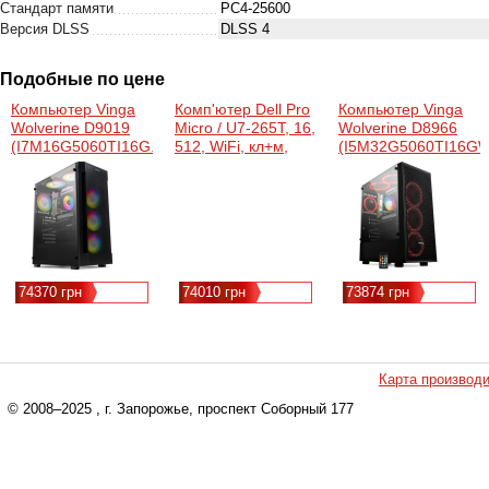
Стандарт памяти
PC4-25600
Версия DLSS
DLSS 4
Подобные по цене
Компьютер Vinga
Комп'ютер Dell Pro
Компьютер Vinga
Wolverine D9019
Micro / U7-265T, 16,
Wolverine D8966
(I7M16G5060TI16G.D9019)
512, WiFi, кл+м,
(I5M32G5060TI16GW
Win11P
(BTO107_QCM1250)
Intel Core Ultra 7,
265T, 20 ядер, 20
потоків, Частота,
ГГц - 1.2, Частота
Boost, ГГц - 5.3,
74370 грн
74010 грн
73874 грн
Intel Q870, GPU -
вбудована, UHD
Graphics, RAM - 16
ГБ, SSD - 512 GB,
Wi-Fi
Карта производ
© 2008–2025
, г. Запорожье, проспект Соборный 177