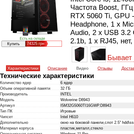
Частота Boost, ГГц
RTX 5060 Ti, GPU -
Нeadphone, 1 х Micr
Audio, 2 x USB 3.2 
Есть на складе
2.1b, 1 x RJ45, нет
74325
грн
Бывает
Характеристики
Описание
Видео
Отзывы
Доста
Технические характеристики
Количество ядер
6 ядер
Объем оперативной памяти
32 ГБ
Производитель
INTEL
Модель
Wolverine D8943
Артикул
I5M32G5060TI16GWP.D8943
Тип ПК
Игровые
Чипсет
Intel H610
Дополнительно
окно на боковой панели,слот 2.5'' hdd\s
Материал корпуса
пластик,металл,стекло
Операционная система
Windows 11 Pro