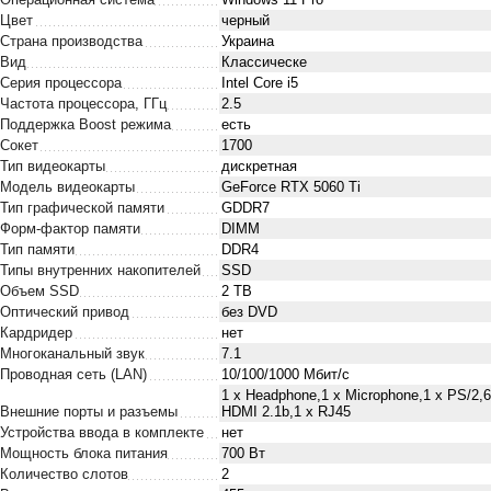
Цвет
черный
Страна производства
Украина
Вид
Классическе
Серия процессора
Intel Core i5
Частота процессора, ГГц
2.5
Поддержка Boost режима
есть
Сокет
1700
Тип видеокарты
дискретная
Модель видеокарты
GeForce RTX 5060 Ti
Тип графической памяти
GDDR7
Форм-фактор памяти
DIMM
Тип памяти
DDR4
Типы внутренних накопителей
SSD
Объем SSD
2 TB
Оптический привод
без DVD
Кардридер
нет
Многоканальный звук
7.1
Проводная сеть (LAN)
10/100/1000 Мбит/с
1 x Нeadphone,1 х Microphone,1 x PS/2,6
Внешние порты и разъемы
HDMI 2.1b,1 x RJ45
Устройства ввода в комплекте
нет
Мощность блока питания
700 Вт
Количество слотов
2