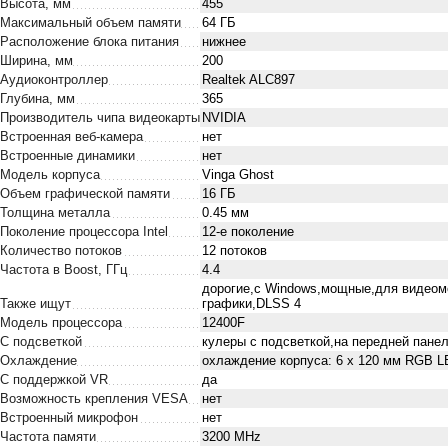
Высота, мм
455
Максимальный объем памяти
64 ГБ
Расположение блока питания
нижнее
Ширина, мм
200
Аудиоконтроллер
Realtek ALC897
Глубина, мм
365
Производитель чипа видеокарты
NVIDIA
Встроенная веб-камера
нет
Встроенные динамики
нет
Модель корпуса
Vinga Ghost
Объем графической памяти
16 ГБ
Толщина металла
0.45 мм
Поколение процессора Intel
12-е поколение
Количество потоков
12 потоков
Частота в Boost, ГГц
4.4
дорогие,с Windows,мощные,для видеом
Также ищут
графики,DLSS 4
Модель процессора
12400F
С подсветкой
кулеры с подсветкой,на передней панел
Охлаждение
охлаждение корпуса: 6 x 120 мм RGB 
С поддержкой VR
да
Возможность крепления VESA
нет
Встроенный микрофон
нет
Частота памяти
3200 MHz