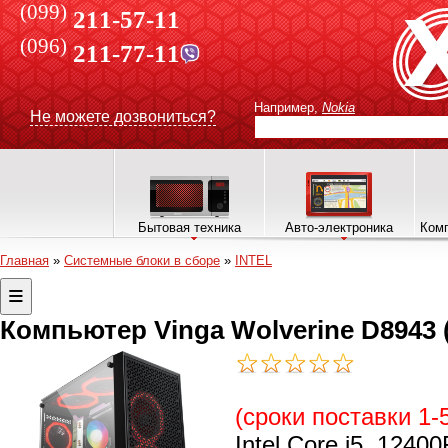
(099)
211-57-11
(096)
211-77-11
Например,
Nokia
Не можете дозвониться?
Бытовая техника
Авто-электроника
Комп
Главная
»
Системные блоки в сборе
»
INTEL
Компьютер Vinga Wolverine D8943
(сроки поставки 1-
Intel Core i5, 12400