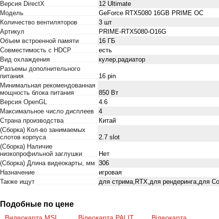
Версия DirectX
1‎2 Ultimate
Модель
GeForce RTX5080 16GB PRIME OC
Количество вентиляторов
3 шт
Артикул
PRIME-RTX5080-O16G
Объем встроенной памяти
16 ГБ
Совместимость с HDCP
есть
Вид охлаждения
кулер,радиатор
Разъемы дополнительного
питания
16 pin
Минимальная рекомендованная
мощность блока питания
850 Вт
Версия OpenGL
4.6
Максимальное число дисплеев
4
Страна производства
Китай
(Сборка) Кол-во занимаемых
слотов корпуса
2.7 slot
(Сборка) Наличие
низкопрофильной заглушки
Нет
(Сборка) Длина видеокарты, мм
306
Назначение
игровая
Также ищут
для стрима,RTX,для рендеринга,для Cou
Подобные по цене
Видеокарта MSI
Відеокарта PALIT
Відеокарта