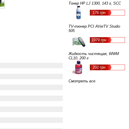
Тонер HP LJ 1300, 143 г, SCC
176 грн
TV-тюнер PCI AVerTV Studio
505
1979 грн
Жидкость чистящая, WWM
CL10, 200 г
202 грн
Смотреть все