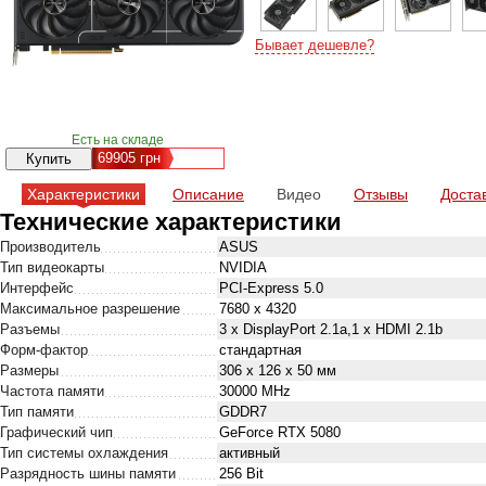
Бывает дешевле?
Есть на складе
69905
грн
Характеристики
Описание
Видео
Отзывы
Доста
Технические характеристики
Производитель
ASUS
Тип видеокарты
NVIDIA
Интерфейс
PCI-Express 5.0
Максимальное разрешение
7680 x 4320
Разъемы
3 x DisplayPort 2.1a,1 x HDMI 2.1b
Форм-фактор
стандартная
Размеры
306 x 126 x 50 мм
Частота памяти
30000 MHz
Тип памяти
GDDR7
Графический чип
GeForce RTX 5080
Тип системы охлаждения
активный
Разрядность шины памяти
256 Bit