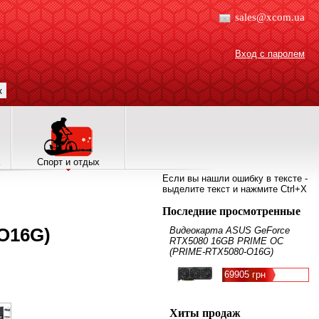
sales@xcom.ua
Вход с паролем
к
Спорт и отдых
Если вы нашли ошибку в тексте -
выделите текст и нажмите Ctrl+X
Последние просмотренные
O16G)
Видеокарта ASUS GeForce
RTX5080 16GB PRIME OC
(PRIME-RTX5080-O16G)
69905 грн
Хиты продаж