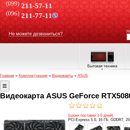
(099)
211-57-11
(096)
211-77-11
Н
Не можете дозвониться?
Бытовая техника
Главная
»
Комплектующие
»
Видеокарты
»
ASUS
Видеокарта ASUS GeForce RTX508
(сроки поставки 1-5 дней)
PCI-Express 5.0, 16 ГБ, GDDR7, 256 