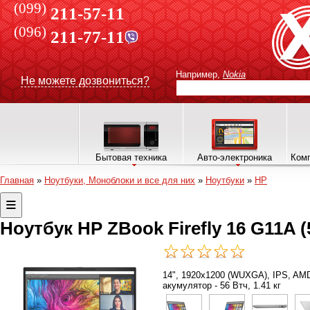
(099)
211-57-11
(096)
211-77-11
Например,
Nokia
Не можете дозвониться?
Бытовая техника
Авто-электроника
Комп
Главная
»
Ноутбуки, Моноблоки и все для них
»
Ноутбуки
»
HP
Ноутбук HP ZBook Firefly 16 G11A 
14", 1920x1200 (WUXGA), IPS, AMD
акумулятор - 56 Втч, 1.41 кг