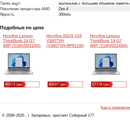
Также ищут
маленькие,с большим объемом памяти,с
Поколение процессора AMD
Zen 4
Яркость
300nits
Подобные по цене
Ноутбук Lenovo
Ноутбук ASUS V16
Ноутбук Lenovo
ThinkBook 14 G7
V3607VH
ThinkBook 14 G7
ARP (21MV0031RA)
(V3607VH-RP011W)
ARP (21MV0024RA)
(16"/Intel Core 5
210H/16/RTX5050/SSD512/W11)
48573 грн
45597 грн
57728 грн
Карта производ
© 2008–2025
, г. Запорожье, проспект Соборный 177