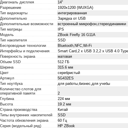
Диагональ дисплея
14''
Разрешение
1920x1200 (WUXGA)
Тип видеокарты
интегрированная
Дополнительно
Зарядка от USB
Дополнительные возможности
встроенный микрофон,стереодинамики
Тип матрицы
IPS
Модель
ZBook Firefly 16 G11A
Тип накопителя
SSD
Беспроводные технологии
Bluetooth,NFC,Wi-Fi
Интерфейсы и подключения
Smart Card,2 х USB 3.2,2 x USB 4.0 T
Поверхность экрана
матовая
Объем SSD
512 ГБ
Ширина
315.6 мм
Цвет
серебристый
Артикул
5G432ES
Тип ноутбука
для работы,бизнес,для учебы
Количество слотов для
оперативной памяти
2
Глубина
224 мм
Высота
19.2 мм
Страна производства
Китай
Типы внутренних накопителей
SSD
Частота обновления экрана
60 Гц
Серия (модельный ряд)
HP ZBook