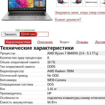
Уведомить меня, когда товар появ
Бывает дешевле?
Нет в наличии
51640
грн
Характеристики
Описание
Видео
Отзывы
Доста
Технические характеристики
Процессор
AMD Ryzen 7 8840HS (3.6 - 5.1 ГГц)
Количество ядер процессора
8
Объем оперативной памяти
16 ГБ
Тип оперативной памяти
DDR5
Видеопроцессор
AMD Radeon 780M
Оптический привод
No ODD
Веб-камера
WEB-Camera
Операционная система
DOS
Вес
1.41 кг
Производитель
HP
Особенности
подсветка клавиатуры,сканер отпечатк
Емкость аккумулятора
56 Втч