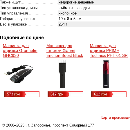
Также ищут
недорогие,дешевые
Тип установки длины
съёмные насадки
Тип управления
кнопочное
Габариты в упаковке
19 х 8 х 5 см
Вес в упаковке
254 г
Подобные по цене
Машинка для
Машинка для
Машинка для
стрижки Grunhelm
стрижки Xiaomi
стрижки PRIME
GHC930
Enchen Boost Black
Technics PHT 01 SR
573 грн
617 грн
612 грн
Карта производ
© 2008–2025
, г. Запорожье, проспект Соборный 177