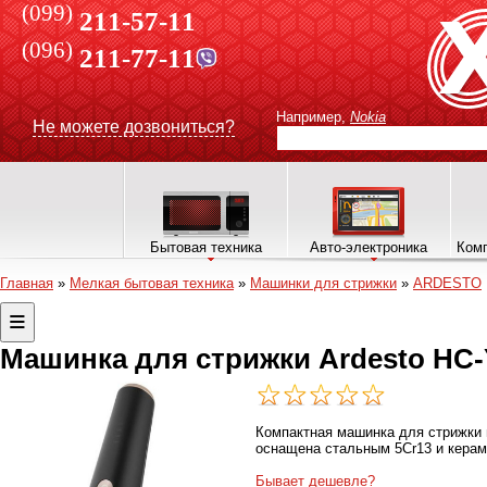
(099)
211-57-11
(096)
211-77-11
Например,
Nokia
Не можете дозвониться?
Бытовая техника
Авто-электроника
Комп
Главная
»
Мелкая бытовая техника
»
Машинки для стрижки
»
ARDESTO
Машинка для стрижки Ardesto HC-
Компактная машинка для стрижки
оснащена стальным 5Cr13 и керам
Бывает дешевле?