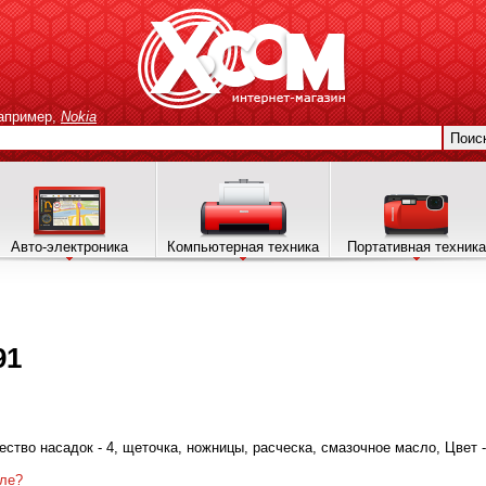
апример,
Nokia
Поис
Авто-электроника
Компьютерная техника
Портативная техника
91
ичество насадок - 4, щеточка, ножницы, расческа, смазочное масло, Цвет 
ле?