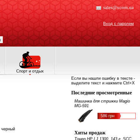
sales@xcom.ua
Вход с паролем
к
Спорт и отдых
Если вы нашли ошибку в тексте -
выделите текст и нажмите Ctrl+X
Последние просмотренные
Машинка для стрижки Magio
MG-591
586 грн
- черный
Хиты продаж
Тонер HP LJ 1300, 143 г, SCC