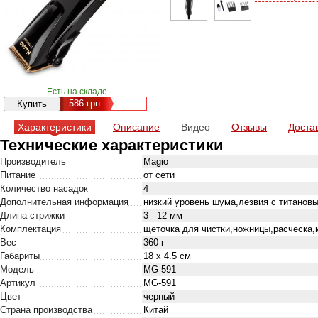
Есть на складе
586
грн
Характеристики
Описание
Видео
Отзывы
Доста
Технические характеристики
Производитель
Magio
Питание
от сети
Количество насадок
4
Дополнительная информация
низкий уровень шума,лезвия с титанов
Длина стрижки
3 - 12 мм
Комплектация
щеточка для чистки,ножницы,расческа,м
Вес
360 г
Габариты
18 х 4.5 см
Модель
MG-591
Артикул
MG-591
Цвет
черный
Страна производства
Китай