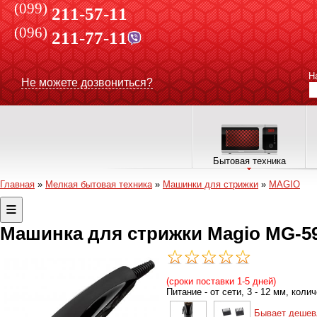
(099)
211-57-11
(096)
211-77-11
Н
Не можете дозвониться?
Бытовая техника
Главная
»
Мелкая бытовая техника
»
Машинки для стрижки
»
MAGIO
Машинка для стрижки Magio MG-5
(сроки поставки 1-5 дней)
Питание - от сети, 3 - 12 мм, кол
Бывает дешев