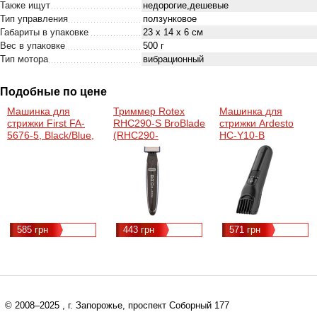
Также ищут
недорогие,дешевые
Тип управления
ползунковое
Габариты в упаковке
23 х 14 х 6 см
Вес в упаковке
500 г
Тип мотора
вибрационный
Подобные по цене
Машинка для
Триммер Rotex
Машинка для
стрижки First FA-
RHC290-S BroBlade
стрижки Ardesto
5676-5, Black/Blue,
(RHC290-
HC-Y10-B
15W, питание от
SBroBlade)
сети/аккумулятор,
1 насадка,
регулируемая
длина лезвий,
щеточка для
чистки, масло
585 грн
443 грн
571 грн
© 2008–2025
, г. Запорожье, проспект Соборный 177