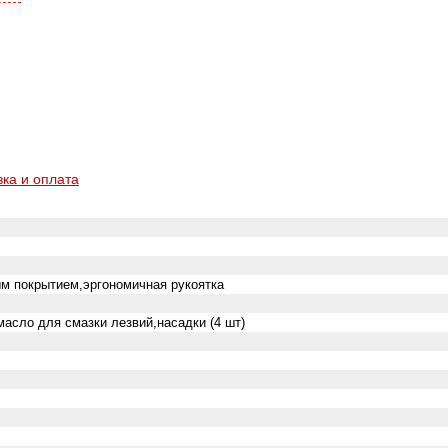
вка и оплата
ым покрытием,эргономичная рукоятка
асло для смазки лезвий,насадки (4 шт)