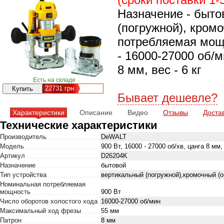
Назначение - быто
(погружной), кром
потребляемая мощн
- 16000-27000 об/
8 мм, вес - 6 кг
Есть на складе
22731
грн
Бывает дешевле?
Характеристики
Описание
Видео
Отзывы
Доста
Технические характеристики
Производитель
DeWALT
Модель
900 Вт, 16000 - 27000 об/хв, цанга 8 мм, 6
Артикул
D26204K
Назначение
бытовой
Тип устройства
вертикальный (погружной),кромочный (
Номинальная потребляемая
мощность
900 Вт
Число оборотов холостого хода
16000-27000 об/мин
Максимальный ход фрезы
55 мм
Патрон
8 мм