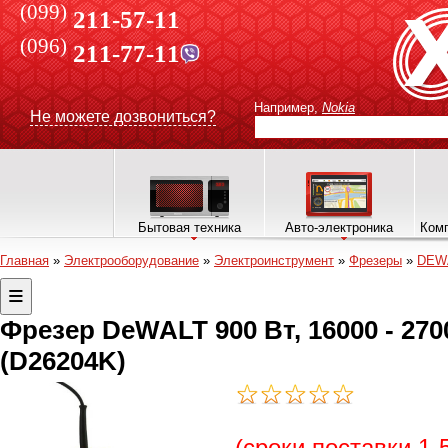
(099)
211-57-11
(096)
211-77-11
Например,
Nokia
Не можете дозвониться?
Бытовая техника
Авто-электроника
Комп
Главная
»
Электрооборудование
»
Электроинструмент
»
Фрезеры
»
DEW
Фрезер DeWALT 900 Вт, 16000 - 27000
(D26204K)
(сроки поставки 1-