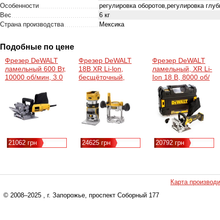
Особенности
регулировка оборотов,регулировка глуб
Вес
6 кг
Страна производства
Мексика
Подобные по цене
Фрезер DeWALT
Фрезер DeWALT
Фрезер DeWALT
ламельный 600 Вт,
18В XR Li-lon,
ламельный, XR Li-
10000 об/мин, 3.0
бесщёточный,
Ion 18 В, 8000 об/
кг, кейс (DW682K)
16000-25500 об/
мин, фрезы 102
мин, цанга 6-8 мм,
мм, TSTAK (без
(без АКБ и ЗУ)
АКБ та ЗП)
(DCW604N)
(DCW682NT)
21062 грн
24625 грн
20792 грн
Карта производ
© 2008–2025
, г. Запорожье, проспект Соборный 177