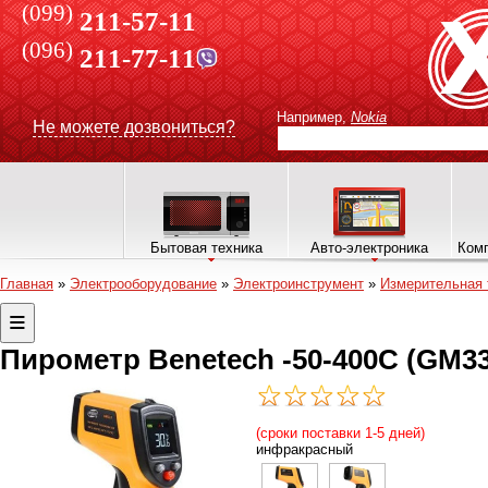
(099)
211-57-11
(096)
211-77-11
Например,
Nokia
Не можете дозвониться?
Бытовая техника
Авто-электроника
Комп
Главная
»
Электрооборудование
»
Электроинструмент
»
Измерительная 
Пирометр Benetech -50-400C (GM33
(сроки поставки 1-5 дней)
инфракрасный