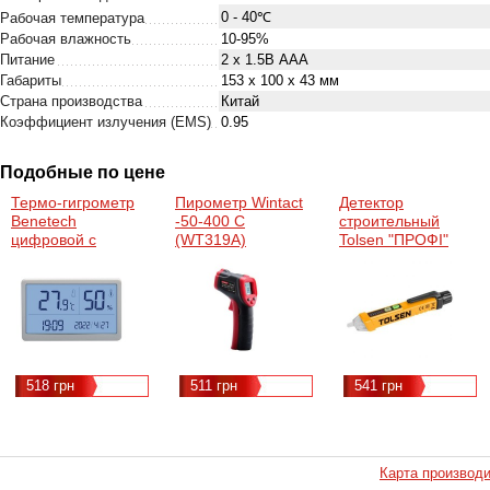
0 - 40℃
Рабочая температура
Рабочая влажность
10-95%
Питание
2 х 1.5В АAА
Габариты
153 х 100 х 43 мм
Страна производства
Китай
Коэффициент излучения (EMS)
0.95
Подобные по цене
Термо-гигрометр
Пирометр Wintact
Детектор
Benetech
-50-400 C
строительный
цифровой с
(WT319A)
Tolsen "ПРОФІ"
магнитным
напряжения
креплением 10-
бесконтактный
99%, -9.9~60°C
(38110)
(GM1372)
518 грн
511 грн
541 грн
Карта производ