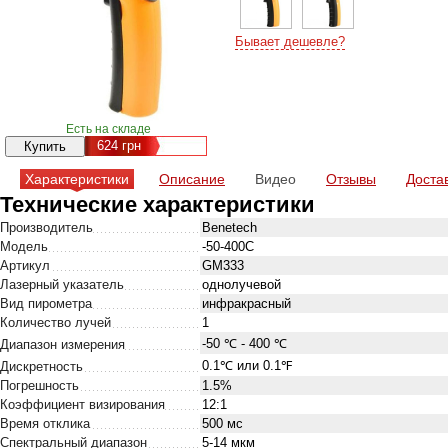
Бывает дешевле?
Есть на складе
624
грн
Характеристики
Описание
Видео
Отзывы
Доста
Технические характеристики
Производитель
Benetech
Модель
-50-400C
Артикул
GM333
Лазерный указатель
однолучевой
Вид пирометра
инфракрасный
Количество лучей
1
-50 ℃ - 400 ℃
Диапазон измерения
0.1℃ или 0.1℉
Дискретность
Погрешность
1.5%
Коэффициент визирования
12:1
Время отклика
500 мс
Спектральный диапазон
5-14 мкм