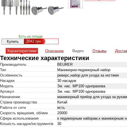
Есть на складе
2042
грн
Характеристики
Описание
Видео
Отзывы
Доста
Технические характеристики
Производитель
BEURER
Тип
Маникюрно-педикюрный набор
Особенность
реверс,набор для ухода за ногтями
Насадки
30 насадок
Модель
Зм. нас. MP100 одноразова
Артикул
Зм. нас. MP100 одноразова
Назначение
маникюрный прибор для ухода за рукам
Страна производства
Китай
Работа от сети
есть
Скорость вращения, об/мин
20000
Сфера использования
к педикюрным наборам,к маникюрным 
Кількість насадок/інструментів
30