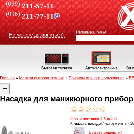
(099)
211-57-11
(096)
211-77-11
Например,
Nokia
Не можете дозвониться?
Бытовая техника
Авто-электроника
Комп
Главная
»
Мелкая бытовая техника
»
Приборы личного пользования
»
B
Насадка для маникюрного прибора
(сроки поставки 1-5 дней)
Кількість насадок/інструментів - 
Бывает дешевле?