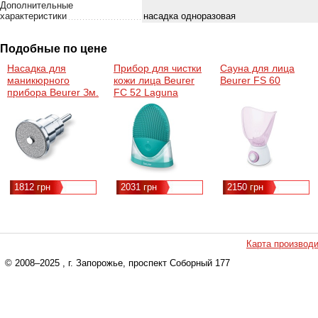
Дополнительные
характеристики
насадка одноразовая
Подобные по цене
Насадка для
Прибор для чистки
Сауна для лица
маникюрного
кожи лица Beurer
Beurer FS 60
прибора Beurer Зм.
FC 52 Laguna
нас. MP 62
одноразова
1812 грн
2031 грн
2150 грн
Карта производ
© 2008–2025
, г. Запорожье, проспект Соборный 177