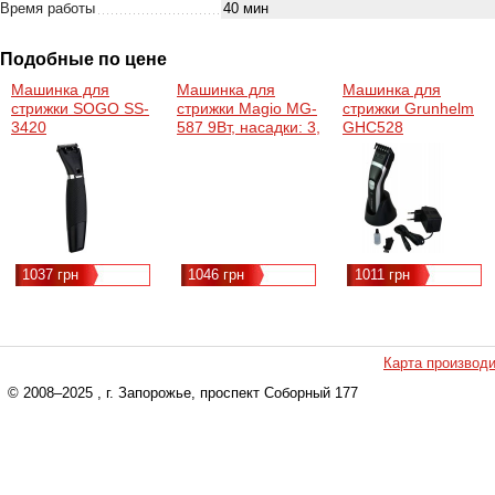
Время работы
40 мин
Подобные по цене
Машинка для
Машинка для
Машинка для
стрижки SOGO SS-
стрижки Magio MG-
стрижки Grunhelm
3420
587 9Вт, насадки: 3,
GHC528
6, 9, 12 мм,
черный/золотой
(Китай)
1037 грн
1046 грн
1011 грн
Карта производ
© 2008–2025
, г. Запорожье, проспект Соборный 177