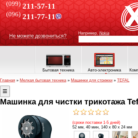
(099)
211-57-11
(096)
211-77-11
Например,
Nokia
Не можете дозвониться?
Бытовая техника
Авто-электроника
Комп
Главная
»
Мелкая бытовая техника
»
Машинки для стрижки
»
TEFAL
Машинка для чистки трикотажа Tef
(сроки поставки 1-5 дней)
52 мм, 40 мин, 140 x 80 x 24 мм