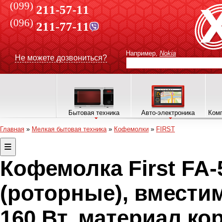
(099)
211-57-11
(096)
211-77-11
Например,
Nokia
Не можете дозвониться?
Бытовая техника
Авто-электроника
Комп
Главная
»
Мелкая бытовая техника
»
Кофемолки
»
FIRST
Кофемолка First FA-
(роторные), вместим
160 Вт, материал кор