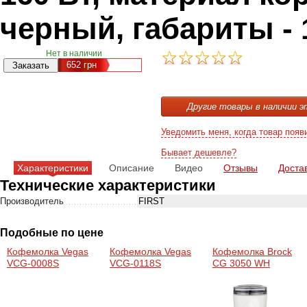
черный, габариты - 1
Нет в наличии
652
грн
Другие товары в наличии э
Уведомить меня, когда товар появ
Бывает дешевле?
Характеристики
Описание
Видео
Отзывы
Доста
Технические характеристики
Производитель
FIRST
Подобные по цене
Кофемолка Vegas
Кофемолка Vegas
Кофемолка Brock
VCG-0008S
VCG-0118S
CG 3050 WH