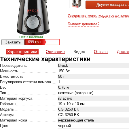
Другие товары в 
Уведомить меня, когда товар появ
Бывает дешевле?
Нет в наличии
699
грн
Характеристики
Описание
Видео
Отзывы
Доста
Технические характеристики
Производитель
Brock
Мощность
150 Вт
Вместимость
50 г
Регулировка степени помола
1
Вес
0.75 кг
Тип
ножевые (роторные)
Материал корпуса
пластик
Габариты
19 х 10 х 10 см
Модель
CG 3250 BK
Артикул
CG 3250 BK
Материал ножа
нержавеющая сталь
Цвет
черный