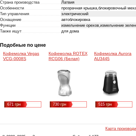
Страна производства
Латвия
Особенности
прозрачная крышка,блокировочный мех
Тип управления
электрический
Оснащение
автоблокировка
Функции
измельчение орехов,измельчение зелен
Также ищут
для дома
Подобные по цене
Кофемолка Vegas
Кофемолка ROTEX
Кофемолка Aurora
VCG-0008S
RCG06 (Белая)
AU3445
671 грн
730 грн
515 грн
Карта производ