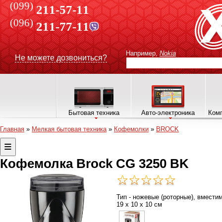
(099)
211-57-11
(096)
211-77-11
Например,
Nokia
Не можете дозвониться?
Бытовая техника
Авто-электроника
Комп
Главная
»
Мелкая бытовая техника
»
Кофемолки
»
BROCK
Кофемолка Brock CG 3250 BK
Тип - ножевые (роторные), вместимо
19 х 10 х 10 см