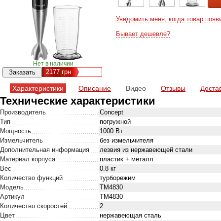
Уведомить меня, когда товар появ
Бывает дешевле?
Нет в наличии
2177
грн
Характеристики
Описание
Видео
Отзывы
Доста
Технические характеристики
Производитель
Concept
Тип
погружной
Мощность
1000 Вт
Измельчитель
без измельчителя
Дополнительная информация
лезвия из нержавеющей стали
Материал корпуса
пластик + металл
Вес
0.8 кг
Количество функций
турборежим
Модель
TM4830
Артикул
TM4830
Количество скоростей
2
Цвет
нержавеющая сталь