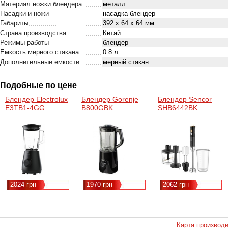
Материал ножки блендера
металл
Насадки и ножи
насадка-блендер
Габариты
392 х 64 х 64 мм
Страна производства
Китай
Режимы работы
блендер
Емкость мерного стакана
0.8 л
Дополнительные емкости
мерный стакан
Подобные по цене
Блендер Electrolux
Блендер Gorenje
Блендер Sencor
E3TB1-4GG
B800GBK
SHB6442BK
2024 грн
1970 грн
2062 грн
Карта производ