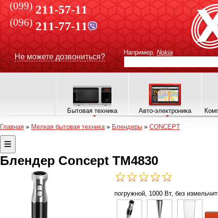
(099)
211-57-11
(096)
211-77-11
Например,
Nokia
Не можете дозвониться?
Бытовая техника
Авто-электроника
Комп
Главная
»
Мелкая бытовая техника
»
Блендеры
»
CONCEPT
Блендер Concept TM4830
погружной, 1000 Вт, без измельчит