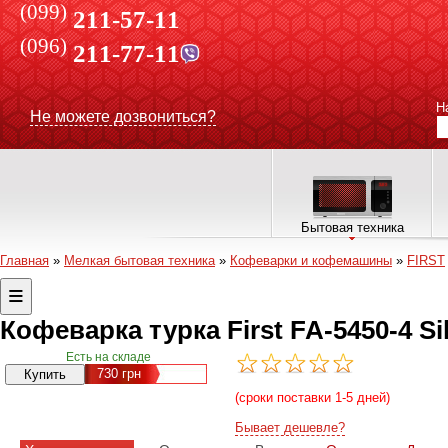
(099)
211-57-11
(096)
211-77-11
Н
Не можете дозвониться?
Бытовая техника
Главная
»
Мелкая бытовая техника
»
Кофеварки и кофемашины
»
FIRST
Кофеварка турка First FA-5450-4 S
Есть на складе
730
грн
(сроки поставки 1-5 дней)
Бывает дешевле?