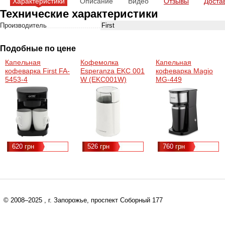
Характеристики
Описание
Видео
Отзывы
Доста
Технические характеристики
Производитель
First
Подобные по цене
Капельная
Кофемолка
Капельная
кофеварка First FA-
Esperanza EKC 001
кофеварка Magio
5453-4
W (EKC001W)
MG-449
620 грн
526 грн
760 грн
© 2008–2025
, г. Запорожье, проспект Соборный 177