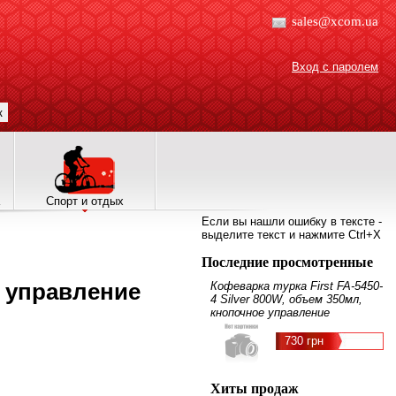
sales@xcom.ua
Вход с паролем
к
Спорт и отдых
Если вы нашли ошибку в тексте -
выделите текст и нажмите Ctrl+X
Последние просмотренные
е управление
Кофеварка турка First FA-5450-
4 Silver 800W, объем 350мл,
кнопочное управление
730 грн
Хиты продаж