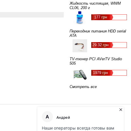
Жидкость чистящая, WWM
CL06, 200 г
177 грн
Переходник питания HDD serial
ATA
29.32 грн
TV-тюнер PCI AVerTV Studio
505
1979 грн
Смотреть все