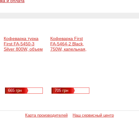
вка и оплата
Кофеварка турка
Кофеварка First
First FA-5450-3
FA-5464-2 Black,
Silver 800W, объем
750W, капельная,
350 мл, кнопочное
подогрев
управление
кофейника, объем
1л, антикапеля
665 грн
705 грн
Карта производителей
Наш сервисный центр