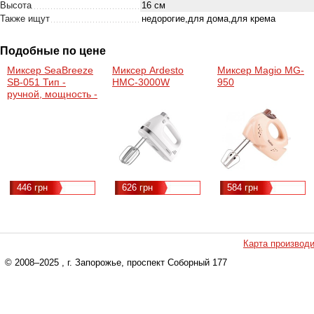
Высота
16 см
Также ищут
недорогие,для дома,для крема
Подобные по цене
Миксер SeaBreeze
Миксер Ardesto
Миксер Magio MG-
SB-051 Тип -
HMC-3000W
950
ручной, мощность -
300 Вт, количество
скоростей - 5,
кнопка
отсоединения
насадок - есть,
дополнительные
функции - тихий
446 грн
626 грн
584 грн
мотор
Карта производ
© 2008–2025
, г. Запорожье, проспект Соборный 177