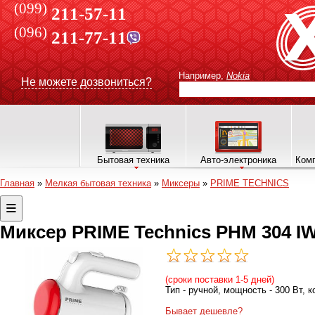
(099)
211-57-11
(096)
211-77-11
Например,
Nokia
Не можете дозвониться?
Бытовая техника
Авто-электроника
Комп
Главная
»
Мелкая бытовая техника
»
Миксеры
»
PRIME TECHNICS
Миксер PRIME Technics PHM 304 I
(сроки поставки 1-5 дней)
Тип - ручной, мощность - 300 Вт, 
Бывает дешевле?