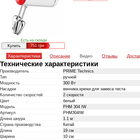
Есть на складе
751
грн
Характеристики
Описание
Видео
Отзывы
Доста
Технические характеристики
Производитель
PRIME Technics
Тип
ручной
Мощность
300 Вт
Насадки
венчики,крюки для замеса теста
Количество скоростей
2 скорости
Цвет
белый
Модель
PHM 304 IW
Артикул
PHM304IW
Длина шнура
1.1 м
Страна производства
Китай
Длина
19 см
Ширина
10 см