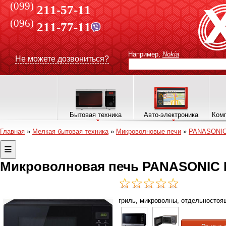
(099)
211-57-11
(096)
211-77-11
Например,
Nokia
Не можете дозвониться?
Бытовая техника
Авто-электроника
Комп
Главная
»
Мелкая бытовая техника
»
Микроволновые печи
»
PANASONI
Микроволновая печь PANASONIC
гриль, микроволны, отдельностоя