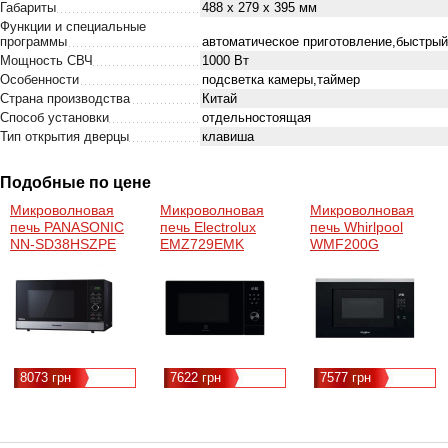
Габариты
488 x 279 x 395 мм
Функции и специальные
программы
автоматическое приготовление,быстрый
Мощность СВЧ
1000 Вт
Особенности
подсветка камеры,таймер
Страна производства
Китай
Способ установки
отдельностоящая
Тип открытия дверцы
клавиша
Подобные по цене
Микроволновая
Микроволновая
Микроволновая
печь PANASONIC
печь Electrolux
печь Whirlpool
NN-SD38HSZPE
EMZ729EMK
WMF200G
8073 грн
7622 грн
7577 грн