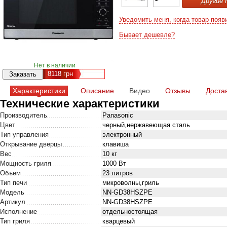
Другие 
Уведомить меня, когда товар появ
Бывает дешевле?
Нет в наличии
8118
грн
Характеристики
Описание
Видео
Отзывы
Доста
Технические характеристики
Производитель
Panasonic
Цвет
черный,нержавеющая сталь
Тип управления
электронный
Открывание дверцы
клавиша
Вес
10 кг
Мощность гриля
1000 Вт
Объем
23 литров
Тип печи
микроволны,гриль
Модель
NN-GD38HSZPE
Артикул
NN-GD38HSZPE
Исполнение
отдельностоящая
Тип гриля
кварцевый