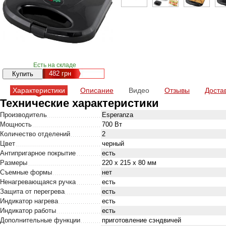
Есть на складе
482
грн
Характеристики
Описание
Видео
Отзывы
Доста
Технические характеристики
Производитель
Esperanza
Мощность
700 Вт
Количество отделений
2
Цвет
черный
Антипригарное покрытие
есть
Размеры
220 х 215 х 80 мм
Съемные формы
нет
Ненагревающаяся ручка
есть
Защита от перегрева
есть
Индикатор нагрева
есть
Индикатор работы
есть
Дополнительные функции
приготовление сэндвичей