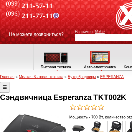
(099)
211-57-11
(096)
211-77-11
Например,
Nokia
Не можете дозвониться?
Бытовая техника
Авто-электроника
Комп
Главная
»
Мелкая бытовая техника
»
Бутербродницы
»
ESPERANZA
Сэндвичница Esperanza TKT002K
Мощность - 700 Вт, количество отд