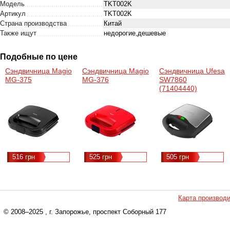
Модель
TKT002K
Артикул
TKT002K
Страна производства
Китай
Также ищут
недорогие,дешевые
Подобные по цене
Сэндвичница Magio
Сэндвичница Magio
Сэндвичница Ufesa
MG-375
MG-376
SW7860
(71404440)
516 грн
525 грн
505 грн
Карта производ
© 2008–2025
, г. Запорожье, проспект Соборный 177