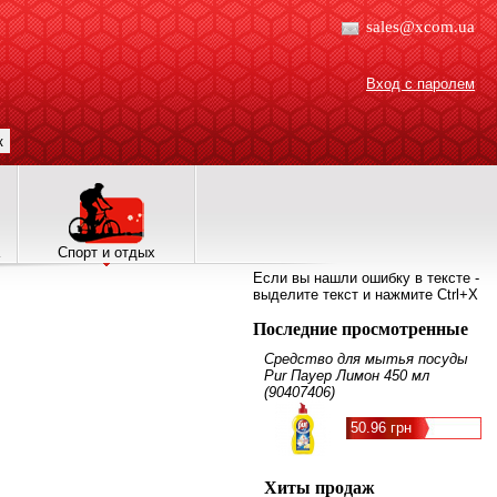
sales@xcom.ua
Вход с паролем
к
Спорт и отдых
Если вы нашли ошибку в тексте -
выделите текст и нажмите Ctrl+X
Последние просмотренные
Средство для мытья посуды
Pur Пауер Лимон 450 мл
(90407406)
50.96 грн
Хиты продаж