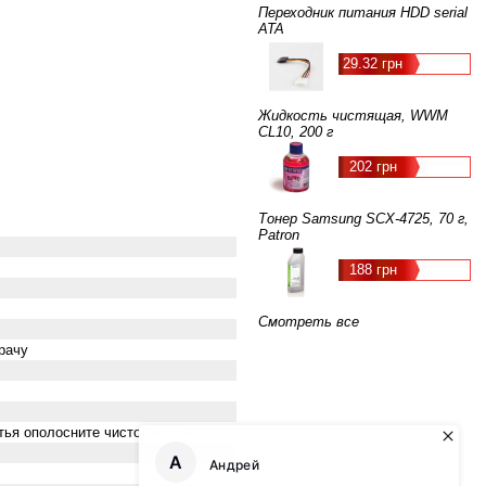
Переходник питания HDD serial
ATA
29.32 грн
Жидкость чистящая, WWM
CL10, 200 г
202 грн
Тонер Samsung SCX-4725, 70 г,
Patron
188 грн
Смотреть все
рачу
тья ополосните чистой водой.