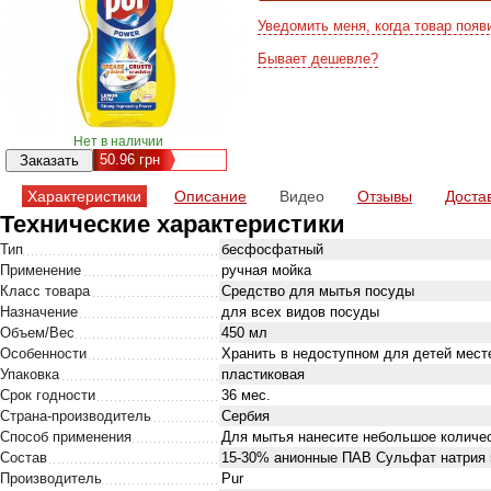
Уведомить меня, когда товар появ
Бывает дешевле?
Нет в наличии
50.96
грн
Характеристики
Описание
Видео
Отзывы
Доста
Технические характеристики
Тип
бесфосфатный
Применение
ручная мойка
Класс товара
Средство для мытья посуды
Назначение
для всех видов посуды
Объем/Вес
450 мл
Особенности
Хранить в недоступном для детей месте
Упаковка
пластиковая
Срок годности
36 мес.
Страна-производитель
Сербия
Способ применения
Для мытья нанесите небольшое количес
Состав
15-30% анионные ПАВ Cульфат натрия
Производитель
Pur