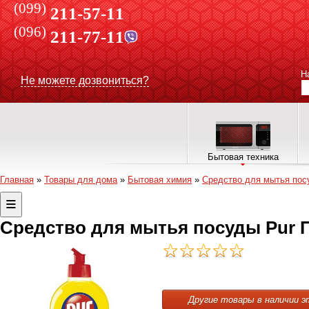
(099)
211-57-11
(096)
211-77-11
Н
Не можете дозвониться?
Бытовая техника
Главная
»
Товары для дома
»
Бытовая химия
»
Средство для мытья пос
Средство для мытья посуды Pur П
Другие товары в наличии э