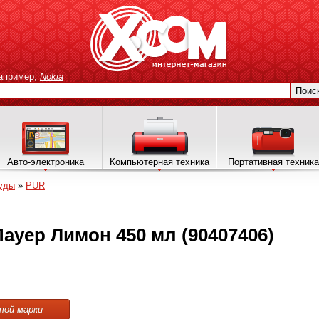
апример,
Nokia
Поис
Авто-электроника
Компьютерная техника
Портативная техника
уды
»
PUR
ауер Лимон 450 мл (90407406)
той марки