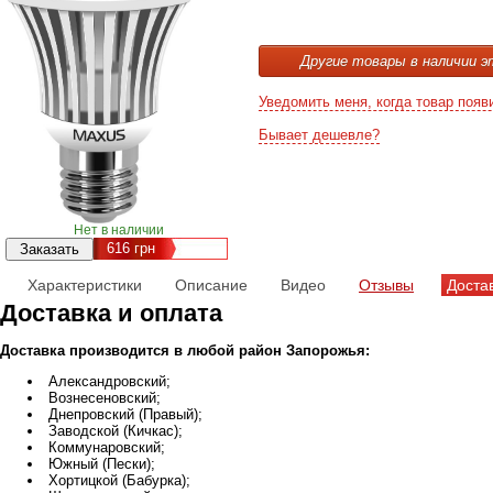
Другие товары в наличии э
Уведомить меня, когда товар появ
Бывает дешевле?
Нет в наличии
616
грн
Характеристики
Описание
Видео
Отзывы
Доста
Доставка и оплата
Доставка производится в любой район Запорожья:
Александровский;
Вознесеновский;
Днепровский (Правый);
Заводской (Кичкас);
Коммунаровский;
Южный (Пески);
Хортицкой (Бабурка);