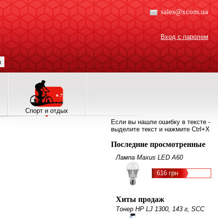
sales@xcom.ua
Вход с паролем
к
Спорт и отдых
Если вы нашли ошибку в тексте -
выделите текст и нажмите Ctrl+X
Последние просмотренные
Лампа Maxus LED A60
616 грн
Хиты продаж
Тонер HP LJ 1300, 143 г, SCC