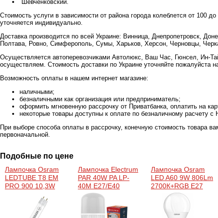
Шевченковский.
Стоимость услуги в зависимости от района города колеблется от 100 до
уточняется индивидуально.
Доставка производится по всей Украине: Винница, Днепропетровск, Доне
Полтава, Ровно, Симферополь, Сумы, Харьков, Херсон, Черновцы, Черка
Осуществляется автоперевозчиками Автолюкс, Ваш Час, Гюнсел, Ин-Тай
осуществляем. Стоимость доставки по Украине уточняйте пожалуйста н
Возможность оплаты в нашем интернет магазине:
наличными;
безналичными как организация или предприниматель;
оформить мгновенную рассрочку от Приватбанка, оплатить на ка
некоторые товары доступны к оплате по безналичному расчету с 
При выборе способа оплаты в рассрочку, конечную стоимость товара ва
первоначальной.
Подобные по цене
Лампочка Osram
Лампочка Electrum
Лампочка Osram
LEDTUBE T8 EM
PAR 40W PA LP-
LED A60 9W 806Lm
PRO 900 10,3W
40M Е27/Е40
2700К+RGB E27
840 OSRAM (**)
4000K (A-LP-1948)
(4058075430891)
(4058075612198)