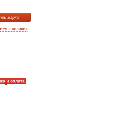
той марки
ится в наличии
вка и оплата