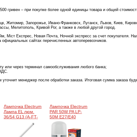
 500 гривен – при покупке более одной единицы товара и общей стоимост
цк, Житомир, Запорожье, Ивано-Франковск, Луганск, Львов, Киев, Киров
ссы, Мелитополь, Кривой Рог, а также в любой другой город.
м, Міст Експрес, Новая Почта, Ночной экспресс за счет покупателя. Н
а официальных сайтах перечисленных автоперевозчиков.
рту или через терминал самообслуживания любого банка;
НДС.
м уточнит менеджер после обработки заказа. Итоговая сумма заказа буд
Лампочка Electrum
Лампочка Electrum
Лампа EL люм.
PAR 50W PA LP-
36/54 G13 (A-FT-
50M Е27/Е40
0134)
4000K (A-LP-1949)