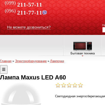
(099)
211-57-11
(096)
211-77-11
Н
Не можете дозвониться?
Бытовая техника
Главная
»
Электрооборудование
»
Лампочки
Лампа Maxus LED A60
Светодиодная энергосберегающая