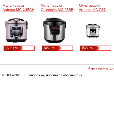
Мультиварка
Мультиварка
Мультиварка
Ardesto MC-X45CH
Grunhelm MC-08SB
Ardesto MC-P17
1605 грн
1482 грн
1527 грн
Карта производ
© 2008–2025
, г. Запорожье, проспект Соборный 177