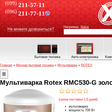
(099)
211-57-11
(096)
211-77-11
Например,
Nokia
Не можете дозвониться?
Бытовая техника
Авто-электроника
Комп
Главная
»
Мелкая бытовая техника
»
Мультиварки
»
ROTEX
Мультиварка Rotex RMC530-G зол
(сроки поставки 1-5 дней)
мультиварка
мощность 700 Вт