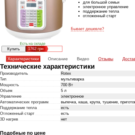
для большой семьи
электронное управление
поддержание тепла
отложенный старт
Бывает дешевле?
Есть на складе
1762
грн
Характеристики
Описание
Видео
Отзывы
Доста
Технические характеристики
Производитель
Rotex
Тип
мультиварка
Мощность
700 Вт
Объем
5 л
Управление
электронное
Автоматических программ
выпечка, каша, крупа, тушение, пригото
Поддержание тепла
есть
Отложенный старт
есть
3D нагрев
нет
Подобные по цене