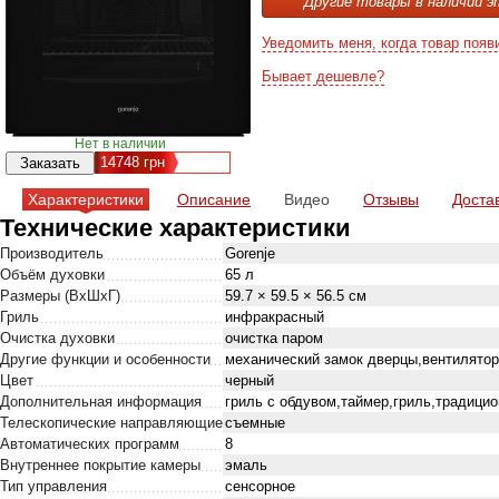
Другие товары в наличии э
Уведомить меня, когда товар появ
Бывает дешевле?
Нет в наличии
14748
грн
Характеристики
Описание
Видео
Отзывы
Доста
Технические характеристики
Производитель
Gorenje
Объём духовки
65 л
Размеры (ВхШхГ)
59.7 × 59.5 × 56.5 см
Гриль
инфракрасный
Очистка духовки
очистка паром
Другие функции и особенности
механический замок дверцы,вентилято
Цвет
черный
Дополнительная информация
гриль с обдувом,таймер,гриль,традици
Телескопические направляющие
съемные
Автоматических программ
8
Внутреннее покрытие камеры
эмаль
Тип управления
сенсорное