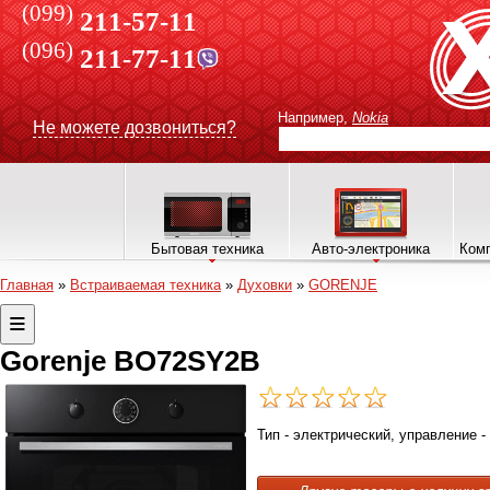
(099)
211-57-11
(096)
211-77-11
Например,
Nokia
Не можете дозвониться?
Бытовая техника
Авто-электроника
Комп
Главная
»
Встраиваемая техника
»
Духовки
»
GORENJE
Gorenje BO72SY2B
Тип - электрический, управление - 