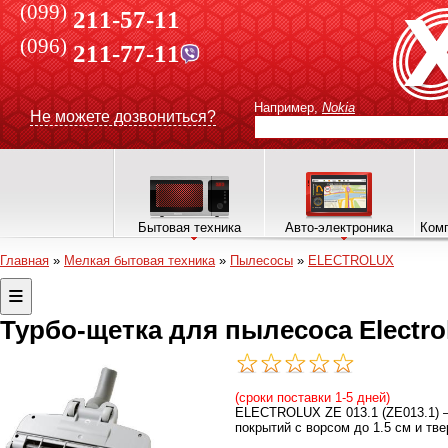
(099)
211-57-11
(096)
211-77-11
Например,
Nokia
Не можете дозвониться?
Бытовая техника
Авто-электроника
Комп
Главная
»
Мелкая бытовая техника
»
Пылесосы
»
ELECTROLUX
Турбо-щетка для пылесоса Electro
(сроки поставки 1-5 дней)
ELECTROLUX ZE 013.1 (ZE013.1) –
покрытий с ворсом до 1.5 см и т