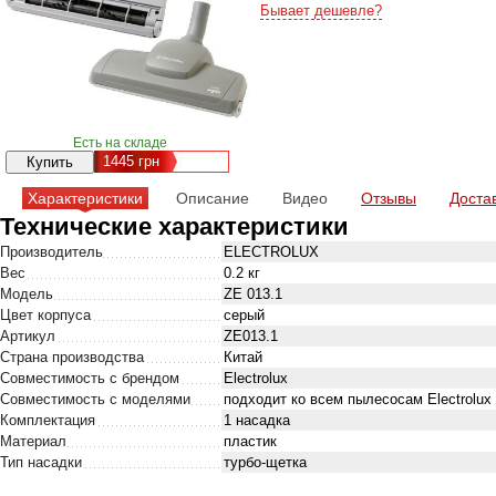
Бывает дешевле?
Есть на складе
1445
грн
Характеристики
Описание
Видео
Отзывы
Доста
Технические характеристики
Производитель
ELECTROLUX
Вес
0.2 кг
Модель
ZE 013.1
Цвет корпуса
серый
Артикул
ZE013.1
Страна производства
Китай
Совместимость с брендом
Electrolux
Совместимость с моделями
подходит ко всем пылесосам Electrolux
Комплектация
1 насадка
Материал
пластик
Тип насадки
турбо-щетка