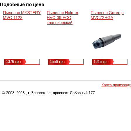
Подобные по цене
Пылесос MYSTERY
Пылесос Holmer
Пылесос Gorenje
MVC-1123
HVC-09 ECO
MVC72HGA
классический,
сухая, мешок, на
корпусе, 190 Вт, от
сети, 900 Вт,
пылесборник - 2 л,
шнур - 3,5 м, 79 дБ,
420 х 270 х 245 мм,
4 кг, Цвет - черный
1376 грн
1556 грн
1315 грн
Карта производ
© 2008–2025
, г. Запорожье, проспект Соборный 177