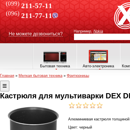
(099)
211-57-11
(096)
211-77-11
Например,
Nokia
Не можете дозвониться?
Бытовая техника
Авто-электроника
Комп
Главная
»
Мелкая бытовая техника
»
Фритюрницы
Кастрюля для мультиварки DEX DI
Алюминиевая кастрюля толщиной 
Цвет: черный