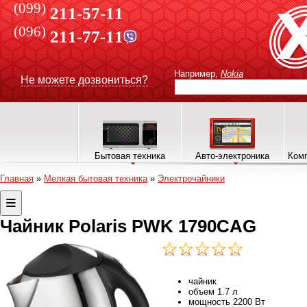
(099)
211-57-11
(096)
211-77-11
Например,
Nokia
Не можете дозвониться?
Бытовая техника
Авто-электроника
Комп
Главная
»
Мелкая бытовая техника
»
Электрочайники
Чайник Polaris PWK 1790CAG
чайник
объем 1.7 л
мощность 2200 Вт