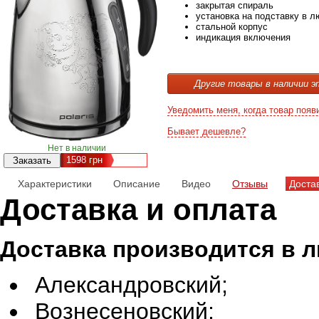
закрытая спираль
установка на подставку в 
стальной корпус
индикация включения
Другие товары в наличии э
Уведомить меня, когда товар появ
Бывает дешевле?
Нет в наличии
1598
грн
Характеристики
Описание
Видео
Отзывы
Доста
Доставка и оплата
Доставка производится в 
Александровский;
Вознесеновский;