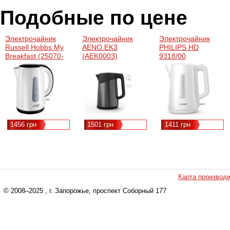
Подобные по цене
Электрочайник
Электрочайник
Электрочайник
Russell Hobbs My
AENO EK3
PHILIPS HD
Breakfast (25070-
(AEK0003)
9318/00
70)
(HD9318/00)
1456 грн
1501 грн
1411 грн
Карта производ
© 2008–2025
, г. Запорожье, проспект Соборный 177