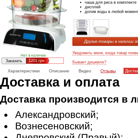
чаша для риса в комплекте
дисплей
долив воды в любой момен
Другие товары в наличии э
Уведомить меня, когда товар появ
Нет в наличии
1201
грн
Бывает дешевле?
Характеристики
Описание
Видео
Отзывы
Доста
Доставка и оплата
Доставка производится в 
Александровский;
Вознесеновский;
Днепровский (Правый);