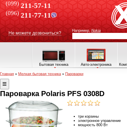
(099)
211-57-11
(096)
211-77-11
Например,
Nokia
Не можете дозвониться?
Бытовая техника
Авто-электроника
Комп
Главная
»
Мелкая бытовая техника
»
Пароварки
Пароварка Polaris PFS 0308D
три корзины
электронное управление
мощность 800 Вт