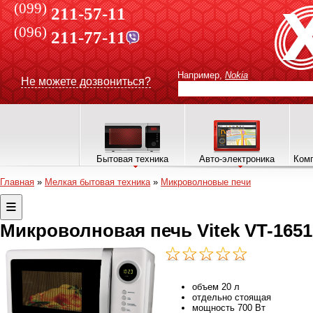
(099)
211-57-11
(096)
211-77-11
Например,
Nokia
Не можете дозвониться?
Бытовая техника
Авто-электроника
Комп
Главная
»
Мелкая бытовая техника
»
Микроволновые печи
Микроволновая печь Vitek VT-1651
объем 20 л
отдельно стоящая
мощность 700 Вт