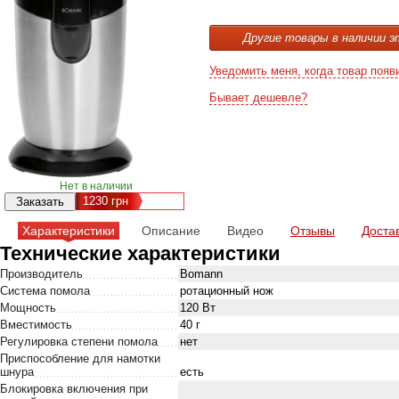
Другие товары в наличии э
Уведомить меня, когда товар появ
Бывает дешевле?
Нет в наличии
1230
грн
Характеристики
Описание
Видео
Отзывы
Доста
Технические характеристики
Производитель
Bomann
Система помола
ротационный нож
Мощность
120 Вт
Вместимость
40 г
Регулировка степени помола
нет
Приспособление для намотки
шнура
есть
Блокировка включения при