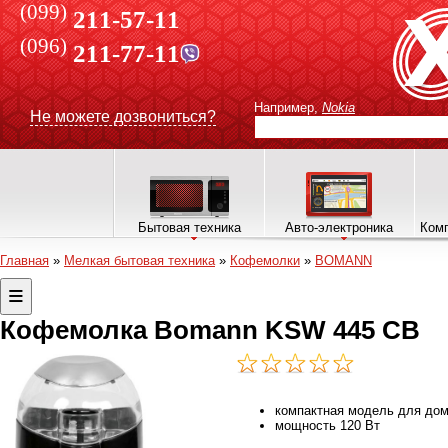
(099)
211-57-11
(096)
211-77-11
Например,
Nokia
Не можете дозвониться?
Бытовая техника
Авто-электроника
Комп
Главная
»
Мелкая бытовая техника
»
Кофемолки
»
BOMANN
Кофемолка Bomann KSW 445 СВ
компактная модель для до
мощность 120 Вт