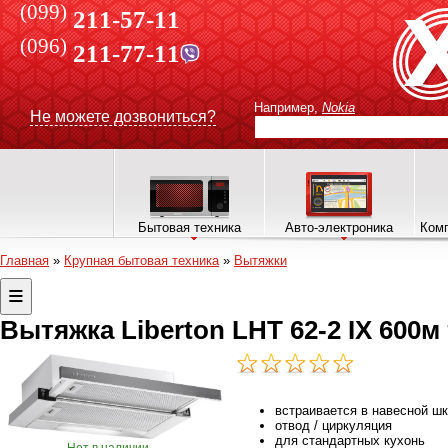
(099)
211-57-11
(096)
211-77-11
Например,
Nokia
Не можете дозвониться?
Бытовая техника
Авто-электроника
Комп
Главная
»
Крупная бытовая техника
»
Вытяжки
Вытяжка Liberton LHT 62-2 IX 600м
встраивается в навесной ш
отвод / циркуляция
для стандартных кухонь
Нет в наличии