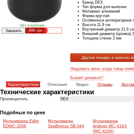
Бренд
DEX
Тип
форма для выпечки
Материал
алюминий
Форма
круглая
Особенноси
антипригарное 
Высота
11.9 см
Нет в наличии
Внутренний диаметр
21.6 с
496
грн
Внешний диаметр (кромка)
Толщина стенок
2 мм
Другие товары в наличии э
Уведомить меня, когда товар появ
Бывает дешевле?
Характеристики
Описание
Видео
Отзывы
Доста
Технические характеристики
Производитель
DEX
Подобные по цене
Мультиварка Edler
Мультиварка
Мультиварка
EDMC-2006
SeaBreeze SB-044
Ardesto MC-Х16X
(MC-X16X)