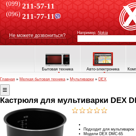
(099)
211-57-11
(096)
211-77-11
Например,
Nokia
Не можете дозвониться?
Бытовая техника
Авто-электроника
Комп
Главная
»
Мелкая бытовая техника
»
Мультиварки
»
DEX
Кастрюля для мультиварки DEX DI
Подходит
для мультиварок
Модели
DEX DMC-65