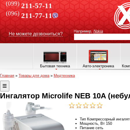
(099)
211-57-11
(096)
211-77-11
Например,
Nokia
Не можете дозвониться?
Бытовая техника
Авто-электроника
Комп
Главная
»
Товары для дома
»
Медтехника
Ингалятор Microlife NEB 10A (неб
Тип
Компрессорный ингалят
Мощность, Вт
150
Питание
сеть