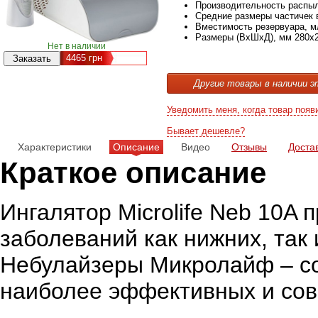
Производительность распыл
Средние размеры частичек 
Вместимость резервуара, м
Размеры (ВхШхД), мм
280х
Нет в наличии
4465
грн
Другие товары в наличии э
Уведомить меня, когда товар появ
Бывает дешевле?
Характеристики
Описание
Видео
Отзывы
Доста
Краткое описание
Ингалятор Microlife Neb 10A
заболеваний как нижних, так
Небулайзеры Микролайф – с
наиболее эффективных и со