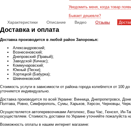
Уведомить меня, когда товар появ
Бывает дешевле?
Характеристики
Описание
Видео
Отзывы
Доста
Доставка и оплата
Доставка производится в любой район Запорожья:
Александровский;
Вознесеновский;
Днепровский (Правый);
Заводской (Кичкас);
Коммунаровский;
Южный (Пески);
Хортицкой (Бабурка);
Шевченковский.
Стоимость услуги в зависимости от района города колеблется от 100 до
уточняется индивидуально.
Доставка производится по всей Украине: Винница, Днепропетровск, Доне
Полтава, Ровно, Симферополь, Сумы, Харьков, Херсон, Черновцы, Черка
Осуществляется автоперевозчиками Автолюкс, Ваш Час, Гюнсел, Ин-Тай
осуществляем. Стоимость доставки по Украине уточняйте пожалуйста н
Возможность оплаты в нашем интернет магазине: