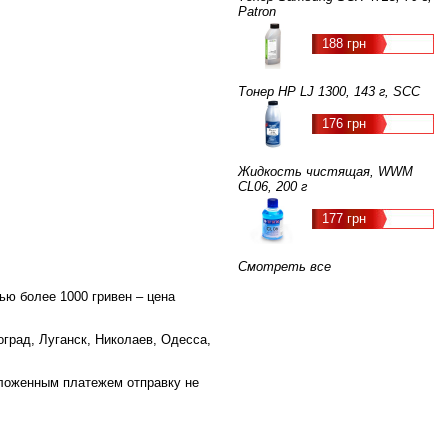
Patron
188 грн
Тонер HP LJ 1300, 143 г, SCC
176 грн
Жидкость чистящая, WWM
CL06, 200 г
177 грн
Смотреть все
ью более 1000 гривен – цена
оград, Луганск, Николаев, Одесса,
аложенным платежем отправку не