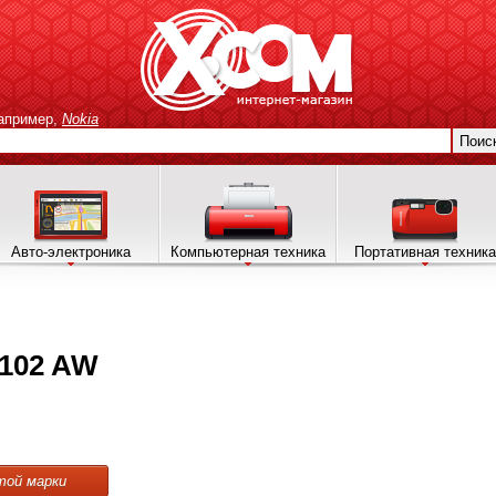
апример,
Nokia
Поис
Авто-электроника
Компьютерная техника
Портативная техника
102 AW
той марки