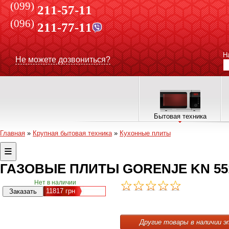
(099)
211-57-11
(096)
211-77-11
Н
Не можете дозвониться?
Бытовая техника
Главная
»
Крупная бытовая техника
»
Кухонные плиты
ГАЗОВЫЕ ПЛИТЫ GORENJE KN 55
Нет в наличии
11817
грн
Другие товары в наличии э