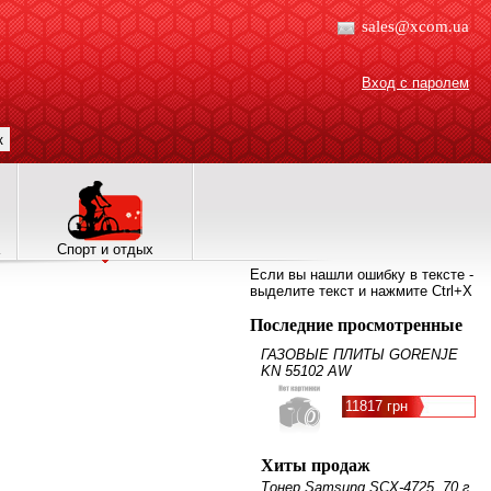
sales@xcom.ua
Вход с паролем
к
Спорт и отдых
Если вы нашли ошибку в тексте -
выделите текст и нажмите Ctrl+X
Последние просмотренные
ГАЗОВЫЕ ПЛИТЫ GORENJE
KN 55102 AW
11817 грн
Хиты продаж
Тонер Samsung SCX-4725, 70 г,