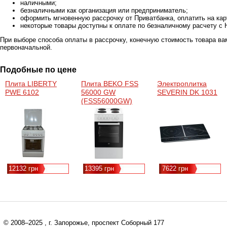
наличными;
безналичными как организация или предприниматель;
оформить мгновенную рассрочку от Приватбанка, оплатить на ка
некоторые товары доступны к оплате по безналичному расчету с 
При выборе способа оплаты в рассрочку, конечную стоимость товара ва
первоначальной.
Подобные по цене
Плита LIBERTY
Плита BEKO FSS
Электроплитка
PWE 6102
56000 GW
SEVERIN DK 1031
(FSS56000GW)
12132 грн
13395 грн
7622 грн
© 2008–2025
, г. Запорожье, проспект Соборный 177