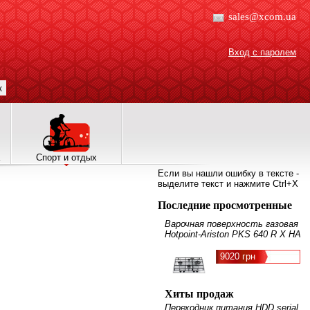
sales@xcom.ua
Вход с паролем
к
Спорт и отдых
Если вы нашли ошибку в тексте -
выделите текст и нажмите Ctrl+X
Последние просмотренные
Варочная поверхность газовая
Hotpoint-Ariston PKS 640 R X HA
9020 грн
Хиты продаж
Переходник питания HDD serial