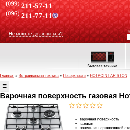
(099)
211-57-11
(096)
211-77-11
Н
Не можете дозвониться?
Бытовая техника
Главная
»
Встраиваемая техника
»
Поверхности
»
HOTPOINT-ARISTON
Варочная поверхность газовая Hot
варочная поверхность
газовая
панель из нержавеющей ст