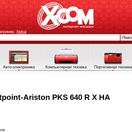
апример,
Nokia
Поис
Авто-электроника
Компьютерная техника
Портативная техника
point-Ariston PKS 640 R X HA
али