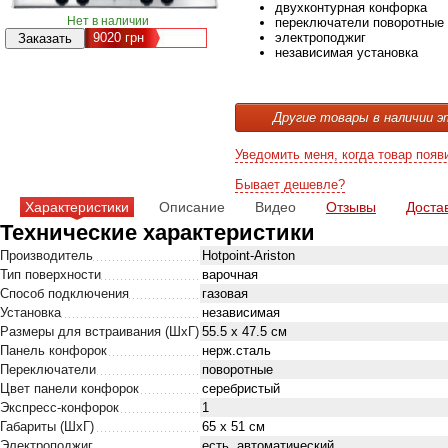
двухконтурная конфорка
Нет в наличии
переключатели поворотные
9020
грн
электроподжиг
независимая установка
Другие товары в наличии э
Уведомить меня, когда товар появ
Бывает дешевле?
Характеристики
Описание
Видео
Отзывы
Доста
Технические характеристики
Производитель
Hotpoint-Ariston
Тип поверхности
варочная
Способ подключения
газовая
Установка
независимая
Размеры для встраивания (ШхГ)
55.5 x 47.5 см
Панель конфорок
нерж.сталь
Переключатели
поворотные
Цвет панели конфорок
серебристый
Экспресс-конфорок
1
Габариты (ШхГ)
65 x 51 см
Электроподжиг
есть, автоматический