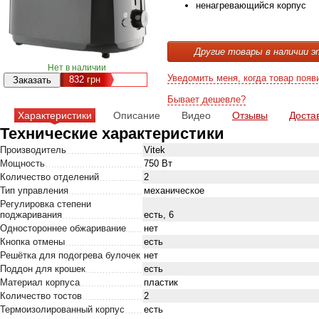
ненагревающийся корпус
Другие товары в наличии э
Нет в наличии
Уведомить меня, когда товар появ
832
грн
Бывает дешевле?
Характеристики
Описание
Видео
Отзывы
Доста
Технические характеристики
Производитель
Vitek
Мощность
750 Вт
Количество отделений
2
Тип управления
механическое
Регулировка степени
поджаривания
есть, 6
Одностороннее обжаривание
нет
Кнопка отмены
есть
Решётка для подогрева булочек
нет
Поддон для крошек
есть
Материал корпуса
пластик
Количество тостов
2
Термоизолированный корпус
есть