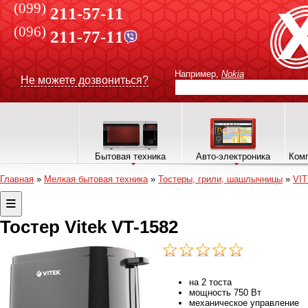
(099)
211-57-11
(096)
211-77-11
Например,
Nokia
Не можете дозвониться?
Бытовая техника
Авто-электроника
Комп
Главная
»
Мелкая бытовая техника
»
Тостеры, грили, шашлычницы
»
VI
Тостер Vitek VT-1582
на 2 тоста
мощность 750 Вт
механическое управление