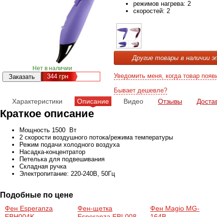
режимов нагрева: 2
скоростей: 2
Другие товары в наличии э
Нет в наличии
Уведомить меня, когда товар появ
344
грн
Бывает дешевле?
Характеристики
Описание
Видео
Отзывы
Доста
Краткое описание
Мощность 1500 Вт
2 скорости воздушного потока/режима температуры
Режим подачи холодного воздуха
Насадка-концентратор
Петелька для подвешивания
Складная ручка
Электропитание: 220-240В, 50Гц
Подобные по цене
Фен Esperanza
Фен-щетка
Фен Magio MG-
EBH004K
Esperanza EBL008
164B