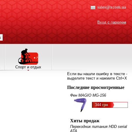
sales@xcom.ua
Вход с паролем
к
Спорт и отдых
Если вы нашли ошибку в тексте -
выделите текст и нажмите Ctrl+X
Последние просмотренные
Фен MAGIO MG-156
344 грн
Хиты продаж
Переходник питания HDD serial
ATA