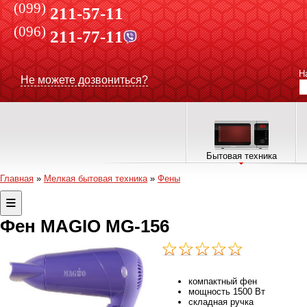
(099)
211-57-11
(096)
211-77-11
Н
Не можете дозвониться?
Бытовая техника
Главная
»
Мелкая бытовая техника
»
Фены
Фен MAGIO MG-156
компактный фен
мощность 1500 Вт
складная ручка