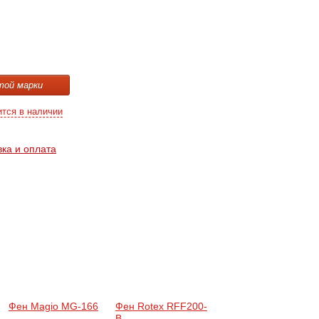
той марки
ится в наличии
вка и оплата
Фен Magio MG-166
Фен Rotex RFF200-
B