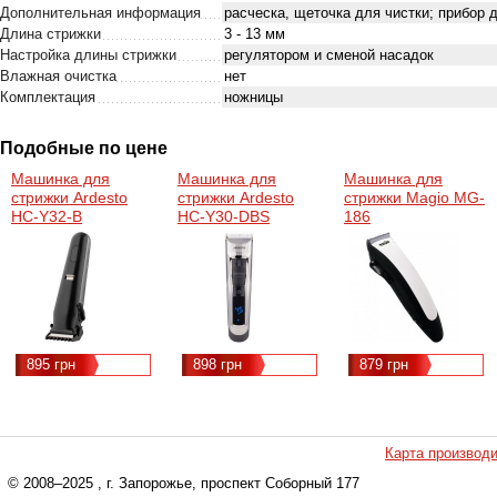
Дополнительная информация
расческа, щеточка для чистки; прибор 
Длина стрижки
3 - 13 мм
Настройка длины стрижки
регулятором и сменой насадок
Влажная очистка
нет
Комплектация
ножницы
Подобные по цене
Машинка для
Машинка для
Машинка для
стрижки Ardesto
стрижки Ardesto
стрижки Magio MG-
HC-Y32-B
HC-Y30-DBS
186
895 грн
898 грн
879 грн
Карта производ
© 2008–2025
, г. Запорожье, проспект Соборный 177