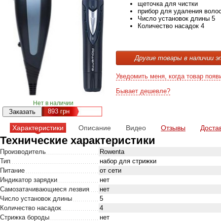
щеточка для чистки
прибор для удаления волос
Число установок длины 5
Количество насадок 4
Другие товары в наличии э
Уведомить меня, когда товар появ
Бывает дешевле?
Нет в наличии
893
грн
Характеристики
Описание
Видео
Отзывы
Доста
Технические характеристики
Производитель
Rowenta
Тип
набор для стрижки
Питание
от сети
Индикатор зарядки
нет
Самозатачивающиеся лезвия
нет
Число установок длины
5
Количество насадок
4
Стрижка бороды
нет