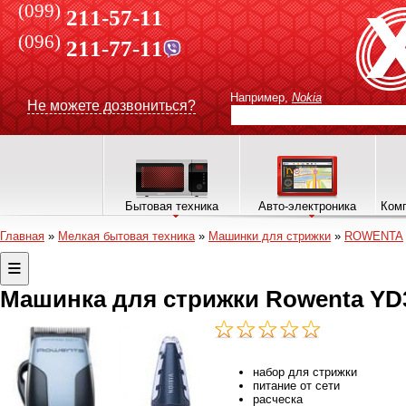
(099)
211-57-11
(096)
211-77-11
Например,
Nokia
Не можете дозвониться?
Бытовая техника
Авто-электроника
Комп
Главная
»
Мелкая бытовая техника
»
Машинки для стрижки
»
ROWENTA
Машинка для стрижки Rowenta YD
набор для стрижки
питание от сети
расческа