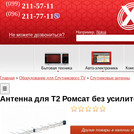
(099)
211-57-11
(096)
211-77-11
Например,
Nokia
Не можете дозвониться?
Бытовая техника
Авто-электроника
Комп
Главная
»
Оборудование для Спутникового TV
»
Спутниковые антенны
Антенна для T2 Ромсат без усили
Другие товары в наличии э