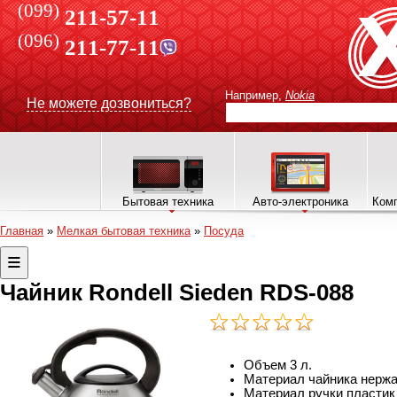
(099)
211-57-11
(096)
211-77-11
Например,
Nokia
Не можете дозвониться?
Бытовая техника
Авто-электроника
Комп
Главная
»
Мелкая бытовая техника
»
Посуда
Чайник Rondell Sieden RDS-088
Объем 3 л.
Материал чайника
нерж
Материал ручки
пластик