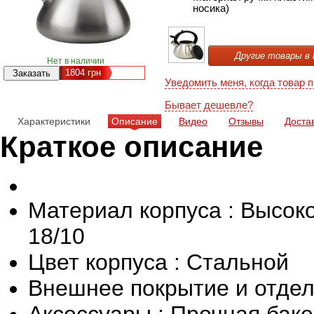
носика)
Другие товары в 
Нет в наличии
1804
грн
Уведомить меня, когда товар 
Бывает дешевле?
Характеристики
Описание
Видео
Отзывы
Доста
Краткое описание
Материал корпуса : Высок
18/10
Цвет корпуса : Стальной
Внешнее покрытие и отдел