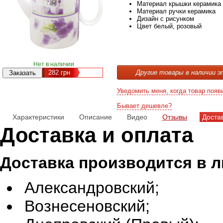
Материал крышки
керамика
Материал ручки
керамика
Дизайн
с рисунком
Цвет
белый, розовый
Нет в наличии
282
грн
Другие товары в наличии э
Уведомить меня, когда товар появ
Бывает дешевле?
Характеристики
Описание
Видео
Отзывы
Доста
Доставка и оплата
Доставка производится в 
Александровский;
Вознесеновский;