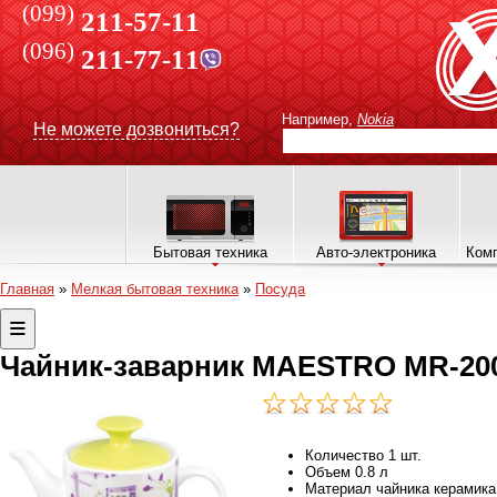
(099)
211-57-11
(096)
211-77-11
Например,
Nokia
Не можете дозвониться?
Бытовая техника
Авто-электроника
Комп
Главная
»
Мелкая бытовая техника
»
Посуда
Чайник-заварник MAESTRO MR-200
Количество
1 шт.
Объем
0.8 л
Материал чайника
керамика