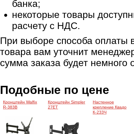
банка;
некоторые товары доступн
расчету с НДС.
При выборе способа оплаты в
товара вам уточнит менеджер
сумма заказа будет немного 
Подобные по цене
Кронштейн Walfix
Кронштейн Simpler
Настенное
R-383B
27ET
крепление Квадо
К-233Ч
Поворот+наклон+рег
горизонта.
Крепление
позволяет вынести