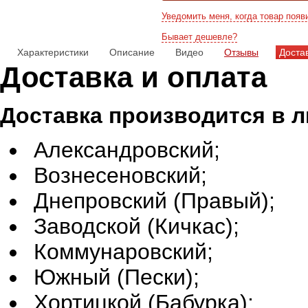
Уведомить меня, когда товар появ
Бывает дешевле?
Характеристики
Описание
Видео
Отзывы
Доста
Доставка и оплата
Доставка производится в 
Александровский;
Вознесеновский;
Днепровский (Правый);
Заводской (Кичкас);
Коммунаровский;
Южный (Пески);
Хортицкой (Бабурка);