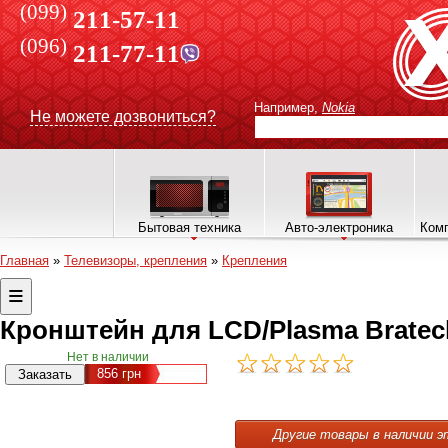
(099)
211-57-11
(096)
211-77-11
Например,
Nokia
Не можете дозвониться?
Бытовая техника
Авто-электроника
Комп
Главная
»
Телевизоры, крепления
»
Крепления
Кронштейн для LCD/Plasma Bratec
Нет в наличии
856
грн
Другие товары в наличии э