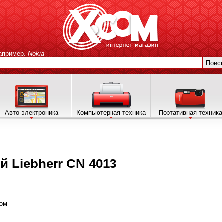
апример,
Nokia
Поис
Авто-электроника
Компьютерная техника
Портативная техника
 Liebherr CN 4013
ком