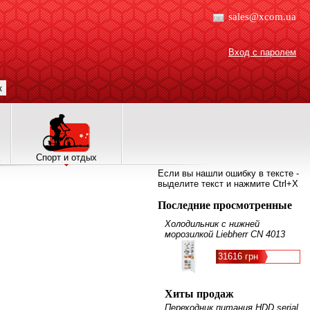
sales@xcom.ua
Вход с паролем
к
Спорт и отдых
Если вы нашли ошибку в тексте -
выделите текст и нажмите Ctrl+X
Последние просмотренные
Холодильник с нижней
морозилкой Liebherr CN 4013
31616 грн
Хиты продаж
Переходник питания HDD serial