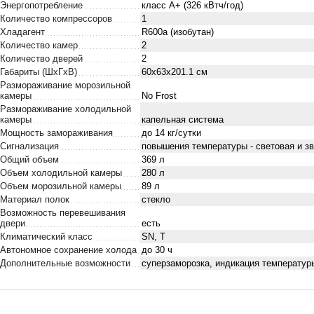
Энергопотребление
класс A+ (326 кВтч/год)
Количество компрессоров
1
Хладагент
R600a (изобутан)
Количество камер
2
Количество дверей
2
Габариты (ШxГxВ)
60x63x201.1 см
Размораживание морозильной
камеры
No Frost
Размораживание холодильной
камеры
капельная система
Мощность замораживания
до 14 кг/cутки
Сигнализация
повышения температуры - световая и зв
Общий объем
369 л
Объем холодильной камеры
280 л
Объем морозильной камеры
89 л
Материал полок
стекло
Возможность перевешивания
двери
есть
Климатический класс
SN, T
Автономное сохранение холода
до 30 ч
Дополнительные возможности
суперзаморозка, индикация температур