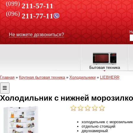
(099)
211-57-11
(096)
211-77-11
Н
Не можете дозвониться?
Бытовая техника
Главная
»
Крупная бытовая техника
»
Холодильники
»
LIEBHERR
Холодильник с нижней морозилкой
холодильник с морозильни
отдельно стоящий
двухкамерный