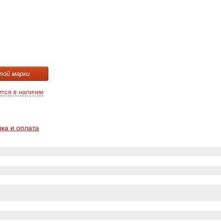
той марки
ится в наличии
вка и оплата