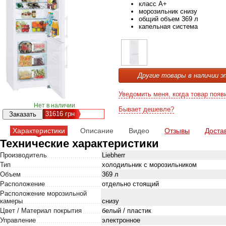
класс A+
морозильник снизу
общий объем 369 л
капельная система
Другие товары в наличии э
Уведомить меня, когда товар появ
Нет в наличии
Бывает дешевле?
31616
грн
Характеристики
Описание
Видео
Отзывы
Доста
Технические характеристики
Производитель
Liebherr
Тип
холодильник с морозильником
Объем
369 л
Расположение
отдельно стоящий
Расположение морозильной
камеры
снизу
Цвет / Материал покрытия
белый / пластик
Управление
электронное