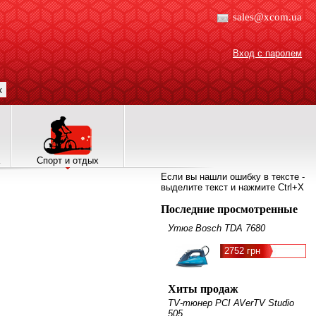
sales@xcom.ua
Вход с паролем
к
Спорт и отдых
Если вы нашли ошибку в тексте -
выделите текст и нажмите Ctrl+X
Последние просмотренные
Утюг Bosch TDA 7680
2752 грн
Хиты продаж
TV-тюнер PCI AVerTV Studio
505