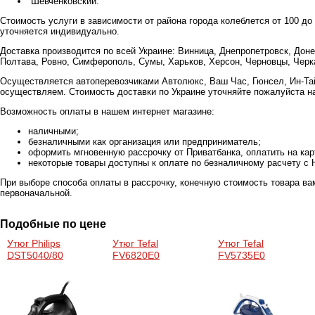
Шевченковский.
Стоимость услуги в зависимости от района города колеблется от 100 до
уточняется индивидуально.
Доставка производится по всей Украине: Винница, Днепропетровск, Доне
Полтава, Ровно, Симферополь, Сумы, Харьков, Херсон, Черновцы, Черка
Осуществляется автоперевозчиками Автолюкс, Ваш Час, Гюнсел, Ин-Тай
осуществляем. Стоимость доставки по Украине уточняйте пожалуйста н
Возможность оплаты в нашем интернет магазине:
наличными;
безналичными как организация или предприниматель;
оформить мгновенную рассрочку от Приватбанка, оплатить на ка
некоторые товары доступны к оплате по безналичному расчету с 
При выборе способа оплаты в рассрочку, конечную стоимость товара ва
первоначальной.
Подобные по цене
Утюг Philips
Утюг Tefal
Утюг Tefal
DST5040/80
FV6820E0
FV5735E0