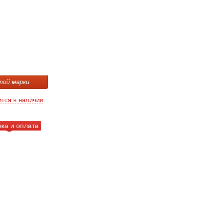
той марки
ится в наличии
вка и оплата