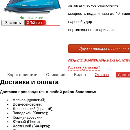
автоматическое отключение
мощность подачи пара до 40 г/мин
Нет в наличии
паровой удар
2752
грн
вертикальное отпаривание
Другие товары в наличии э
Уведомить меня, когда товар появ
Бывает дешевле?
Характеристики
Описание
Видео
Отзывы
Доста
Доставка и оплата
Доставка производится в любой район Запорожья:
Александровский;
Вознесеновский;
Днепровский (Правый);
Заводской (Кичкас);
Коммунаровский;
Южный (Пески);
Хортицкой (Бабурка);