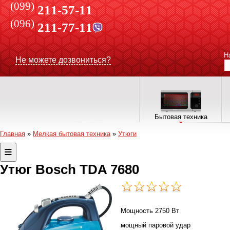
(099)
211-57-11
(096)
211-77-11
Н
Не можете дозвониться?
Бытовая техника
Главная
»
Мелкая бытовая техника
»
Утюги
Утюг Bosch TDA 7680
Мощность 2750 Вт
мощный паровой удар