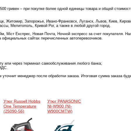
 500 гривен – при покупке более одной единицы товара и общей стоимост
цк, Житомир, Запорожье, Ивано-Франковск, Луганск, Львов, Киев, Киров
ссы, Мелитополь, Кривой Рог, а также в любой другой город.
м, Міст Експрес, Новая Почта, Ночной экспресс за счет покупателя. Н
а официальных сайтах перечисленных автоперевозчиков.
рту или через терминал самообслуживания любого банка;
НДС.
м уточнит менеджер после обработки заказа. Итоговая сумма заказа буд
Утюг Russell Hobbs
Утюг PANASONIC
One Temperature
NI-W900 (NI-
(25090-56)
W900CMTW)