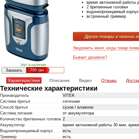
время автономной работы д
2 бритвенные головки
водонепроницаемый корпус
встроенный триммер
Другие товары в наличии э
Уведомить меня, когда товар появ
Бывает дешевле?
Нет в наличии
708
грн
Характеристики
Описание
Видео
Отзывы
Доста
Технические характеристики
Производитель
VITEK
Система бритья
сеточная
Способ бритья
сухое / влажное
Система питания
от аккумулятора
Количество бритвенных головок
2
Аккумулятор
время автономной работы 30 мин, время
Водонепроницаемый корпус
есть
Триммер
есть