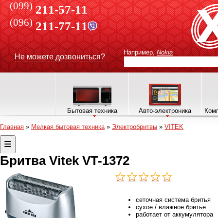
(099)
211-57-11
(096)
211-77-11
Например,
Nokia
Не можете дозвониться?
Бытовая техника
Авто-электроника
Комп
Главная
»
Мелкая бытовая техника
»
Электробритвы
»
VITEK
Бритва Vitek VT-1372
сеточная система бритья
сухое / влажное бритье
работает от аккумулятора