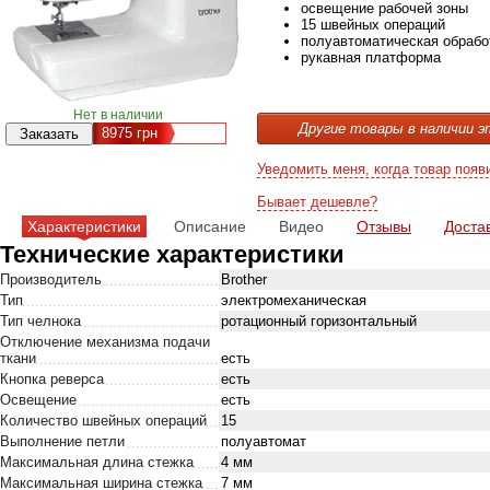
освещение рабочей зоны
15 швейных операций
полуавтоматическая обрабо
рукавная платформа
Нет в наличии
Другие товары в наличии э
8975
грн
Уведомить меня, когда товар появ
Бывает дешевле?
Характеристики
Описание
Видео
Отзывы
Доста
Технические характеристики
Производитель
Brother
Тип
электромеханическая
Тип челнока
ротационный горизонтальный
Отключение механизма подачи
ткани
есть
Кнопка реверса
есть
Освещение
есть
Количество швейных операций
15
Выполнение петли
полуавтомат
Максимальная длина стежка
4 мм
Максимальная ширина стежка
7 мм