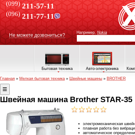
(099)
211-57-11
(096)
211-77-11
Например,
Nokia
Не можете дозвониться?
Бытовая техника
Авто-электроника
Комп
Главная
»
Мелкая бытовая техника
»
Швейные машины
»
BROTHER
Швейная машина Brother STAR-35
электромеханическая швей
плавная работа без вибраци
автоматическое определени