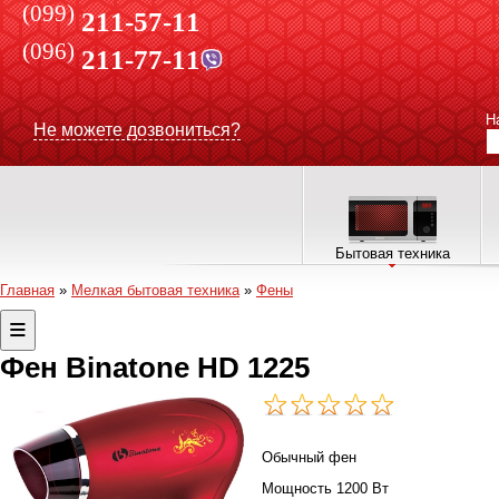
(099)
211-57-11
(096)
211-77-11
Н
Не можете дозвониться?
Бытовая техника
Главная
»
Мелкая бытовая техника
»
Фены
Фен Binatone HD 1225
Обычный фен
Мощность 1200 Вт