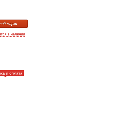
той марки
ится в наличии
вка и оплата