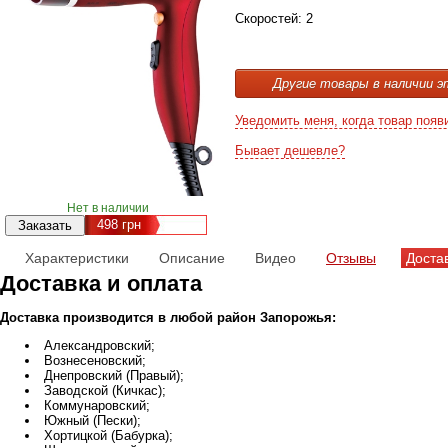
Скоростей: 2
Другие товары в наличии э
Уведомить меня, когда товар появ
Бывает дешевле?
Нет в наличии
498
грн
Характеристики
Описание
Видео
Отзывы
Доста
Доставка и оплата
Доставка производится в любой район Запорожья:
Александровский;
Вознесеновский;
Днепровский (Правый);
Заводской (Кичкас);
Коммунаровский;
Южный (Пески);
Хортицкой (Бабурка);