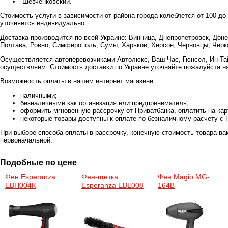
Шевченковский.
Стоимость услуги в зависимости от района города колеблется от 100 до
уточняется индивидуально.
Доставка производится по всей Украине: Винница, Днепропетровск, Доне
Полтава, Ровно, Симферополь, Сумы, Харьков, Херсон, Черновцы, Черка
Осуществляется автоперевозчиками Автолюкс, Ваш Час, Гюнсел, Ин-Тай
осуществляем. Стоимость доставки по Украине уточняйте пожалуйста н
Возможность оплаты в нашем интернет магазине:
наличными;
безналичными как организация или предприниматель;
оформить мгновенную рассрочку от Приватбанка, оплатить на ка
некоторые товары доступны к оплате по безналичному расчету с 
При выборе способа оплаты в рассрочку, конечную стоимость товара ва
первоначальной.
Подобные по цене
Фен Esperanza
Фен-щетка
Фен Magio MG-
EBH004K
Esperanza EBL008
164B