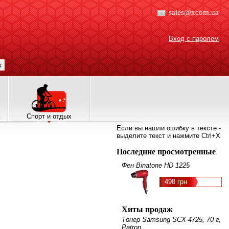
sales@xcom.ua
Вход с паролем
к
Спорт и отдых
Если вы нашли ошибку в тексте -
выделите текст и нажмите Ctrl+X
Последние просмотренные
Фен Binatone HD 1225
498 грн
Хиты продаж
Тонер Samsung SCX-4725, 70 г,
Patron