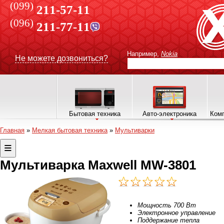
(099)
211-57-11
(096)
211-77-11
Например,
Nokia
Не можете дозвониться?
Бытовая техника
Авто-электроника
Комп
Главная
»
Мелкая бытовая техника
»
Мультиварки
Мультиварка Maxwell MW-3801
Мощность 700 Вт
Электронное управление
Поддержание тепла