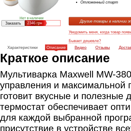
Отложенный старт
Нет в наличии
Другие товары в наличии э
2346
грн
Уведомить меня, когда товар появ
Бывает дешевле?
Характеристики
Описание
Видео
Отзывы
Доста
Краткое описание
Мультиварка Maxwell MW-380
управления и максимальной 
готовит вкусные и полезные 
термостат обеспечивает опт
для каждой выбранной прог
присутствие в устройстве в