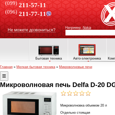
(099)
211-57-11
(096)
211-77-11
Например,
Nokia
Не можете дозвониться?
Бытовая техника
Авто-электроника
Комп
Главная
»
Мелкая бытовая техника
»
Микроволновые печи
Микроволновая печь Delfa D-20 
Микроволновка объемом 20 л
Отдельно стоящая