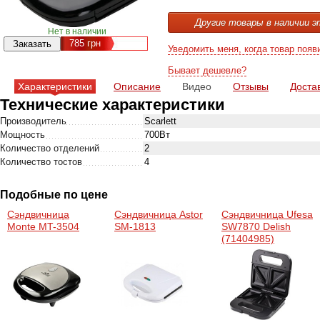
Другие товары в наличии э
Нет в наличии
785
грн
Уведомить меня, когда товар появ
Бывает дешевле?
Характеристики
Описание
Видео
Отзывы
Доста
Технические характеристики
Производитель
Scarlett
Мощность
700Вт
Количество отделений
2
Количество тостов
4
Подобные по цене
Сэндвичница
Сэндвичница Astor
Сэндвичница Ufesa
Monte MT-3504
SM-1813
SW7870 Delish
(71404985)