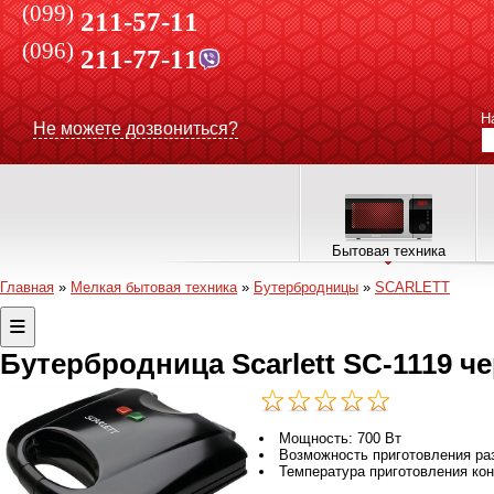
(099)
211-57-11
(096)
211-77-11
Н
Не можете дозвониться?
Бытовая техника
Главная
»
Мелкая бытовая техника
»
Бутербродницы
»
SCARLETT
Бутербродница Scarlett SC-1119 ч
Мощность: 700 Вт
Возможность приготовления ра
Температура приготовления ко