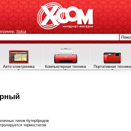
апример,
Nokia
Поис
Авто-электроника
Компьютерная техника
Портативная техника
ерный
зличных типов бутербродов
нтролируется термостатом