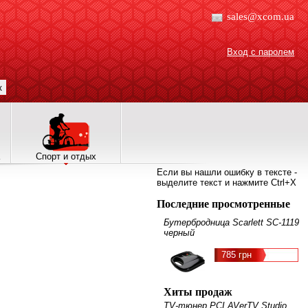
sales@xcom.ua
Вход с паролем
к
Спорт и отдых
Если вы нашли ошибку в тексте -
выделите текст и нажмите Ctrl+X
Последние просмотренные
Бутербродница Scarlett SC-1119
черный
785 грн
Хиты продаж
TV-тюнер PCI AVerTV Studio