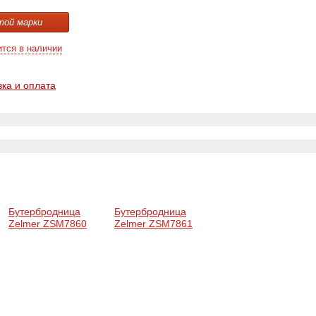
той марки
ится в наличии
вка и оплата
Бутербродница
Бутербродница
Zelmer ZSM7860
Zelmer ZSM7861