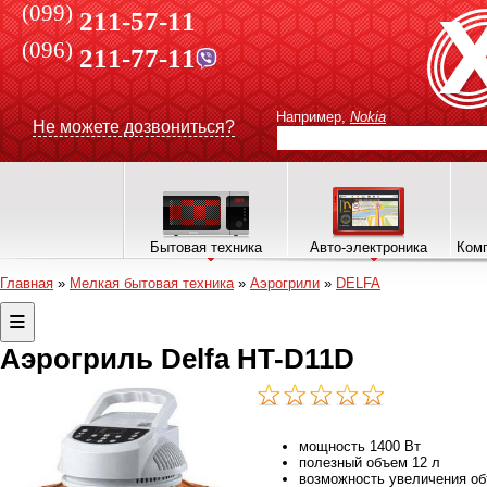
(099)
211-57-11
(096)
211-77-11
Например,
Nokia
Не можете дозвониться?
Бытовая техника
Авто-электроника
Комп
Главная
»
Мелкая бытовая техника
»
Аэрогрили
»
DELFA
Аэрогриль Delfa HT-D11D
мощность 1400 Вт
полезный объем 12 л
возможность увеличения о