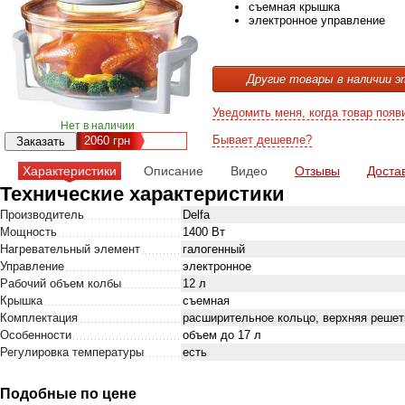
съемная крышка
электронное управление
Другие товары в наличии э
Уведомить меня, когда товар появ
Нет в наличии
Бывает дешевле?
2060
грн
Характеристики
Описание
Видео
Отзывы
Доста
Технические характеристики
Производитель
Delfa
Мощность
1400 Вт
Нагревательный элемент
галогенный
Управление
электронное
Рабочий объем колбы
12 л
Крышка
съемная
Комплектация
расширительное кольцо, верхняя решет
Особенности
объем до 17 л
Регулировка температуры
есть
Подобные по цене