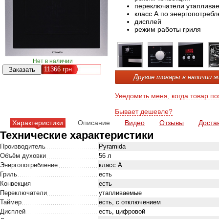
переключатели утаплива
класс А по энергопотреб
дисплей
режим работы гриля
Нет в наличии
11366
грн
Другие товары в наличии э
Уведомить меня, когда товар по
Бывает дешевле?
Характеристики
Описание
Видео
Отзывы
Доста
Технические характеристики
Производитель
Pyramida
Объём духовки
56 л
Энергопотребление
класс А
Гриль
есть
Конвекция
есть
Переключатели
утапливаемые
Таймер
есть, с отключением
Дисплей
есть, цифровой