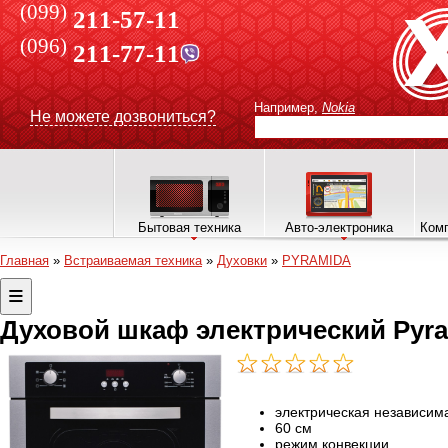
(099)
211-57-11
(096)
211-77-11
Например,
Nokia
Не можете дозвониться?
Бытовая техника
Авто-электроника
Комп
Главная
»
Встраиваемая техника
»
Духовки
»
PYRAMIDA
Духовой шкаф электрический Pyram
электрическая независим
60 см
режим конвекции